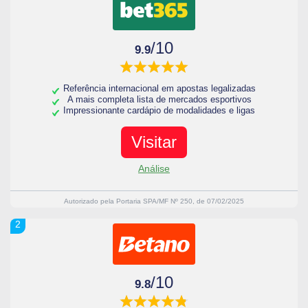
/10
9.9
Referência internacional em apostas legalizadas
A mais completa lista de mercados esportivos
Impressionante cardápio de modalidades e ligas
Visitar
Análise
Autorizado pela Portaria SPA/MF Nº 250, de 07/02/2025
2
/10
9.8