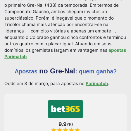
o primeiro Gre-Nal (438) da temporada. Em termos de
Campeonato Gaúcho, ambos chegam invictos ao
superclássico. Porém, é inegável que o momento do
Tricolor chama mais atenção por encontrar-se na
liderança — com oito vitórias e apenas um empate –,
enquanto o Colorado ganhou cinco confrontos e terminou
outros quatro com o placar igual. Atuando em seus
domínios, os gremistas largam em vantagem nas
apostas
Parimatch
no
Gre-Nal
Apostas
: quem ganha?
Odds em 3 de março, para apostas no
Parimatch
.
9.9
/10