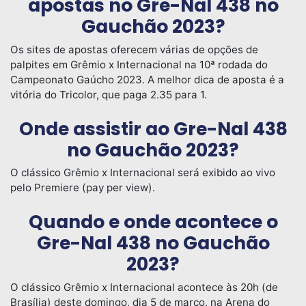
apostas no Gre-Nal 438 no
Gauchão 2023?
Os sites de apostas oferecem várias de opções de
palpites em Grêmio x Internacional na 10ª rodada do
Campeonato Gaúcho 2023. A melhor dica de aposta é a
vitória do Tricolor, que paga 2.35 para 1.
Onde assistir ao Gre-Nal 438
no Gauchão 2023?
O clássico Grêmio x Internacional será exibido ao vivo
pelo Premiere (pay per view).
Quando e onde acontece o
Gre-Nal 438 no Gauchão
2023?
O clássico Grêmio x Internacional acontece às 20h (de
Brasília) deste domingo, dia 5 de março, na Arena do