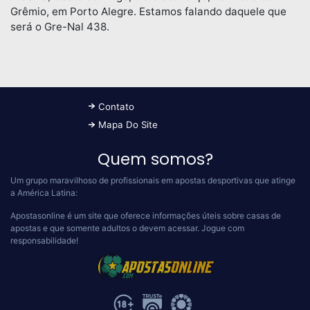
Grêmio, em Porto Alegre. Estamos falando daquele que
será o Gre-Nal 438.
Contato
Mapa Do Site
Quem somos?
Um grupo maravilhoso de profissionais em apostas desportivas que atinge
a América Latina:
Apostasonline é um site que oferece informações úteis sobre casas de
apostas e que somente adultos o devem acessar.
Jogue com
responsabilidade!