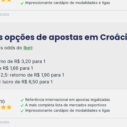
Impressionante cardápio de modalidades e ligas
02/2025
 opções de apostas em Croácia
os odds do
Ibet
:
rno de R$ 3,20 para 1
 R$ 1,66 para 1
2,5: retorno de R$ 1,90 para 1
: lucro de R$ 6,50 para 1
Referência internacional em apostas legalizadas
/10
A mais completa lista de mercados esportivos
Impressionante cardápio de modalidades e ligas
02/2025