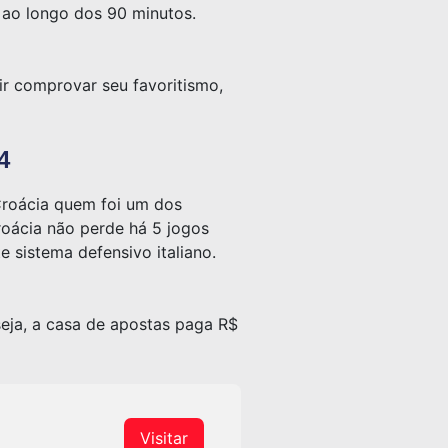
a ao longo dos 90 minutos.
ir comprovar seu favoritismo,
4
Croácia quem foi um dos
Croácia não perde há 5 jogos
e sistema defensivo italiano.
seja, a casa de apostas paga R$
Visitar