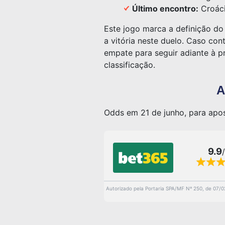
Último encontro:
Croácia
Este jogo marca a definição do 
a vitória neste duelo. Caso con
empate para seguir adiante à p
classificação.
A
Odds em 21 de junho, para apo
9.9
Autorizado pela Portaria SPA/MF Nº 250, de 07/