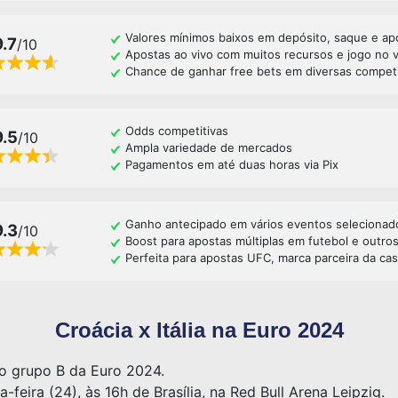
Valores mínimos baixos em depósito, saque e ap
9.7
/10
Apostas ao vivo com muitos recursos e jogo no 
Chance de ganhar free bets em diversas compet
Odds competitivas
9.5
/10
Ampla variedade de mercados
Pagamentos em até duas horas via Pix
Ganho antecipado em vários eventos selecionad
9.3
/10
Boost para apostas múltiplas em futebol e outro
Perfeita para apostas UFC, marca parceira da ca
Croácia x Itália na Euro 2024
o grupo B da Euro 2024.
feira (24), às 16h de Brasília, na Red Bull Arena Leipzig.