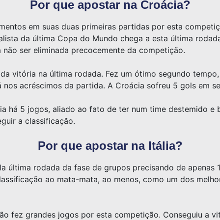
Por que apostar na Croácia?
mentos em suas duas primeiras partidas por esta competiç
inalista da última Copa do Mundo chega a esta última rodad
a não ser eliminada precocemente da competição.
da vitória na última rodada. Fez um ótimo segundo tempo, 
á nos acréscimos da partida. A Croácia sofreu 5 gols em se
lia há 5 jogos, aliado ao fato de ter num time destemido e
uir a classificação.
Por que apostar na Itália?
 pela última rodada da fase de grupos precisando de apenas 
 classificação ao mata-mata, ao menos, como um dos melho
não fez grandes jogos por esta competição. Conseguiu a vit