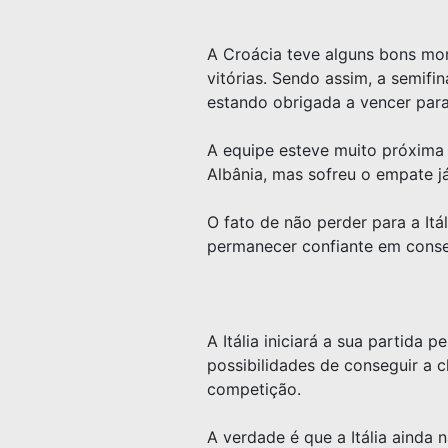
A Croácia teve alguns bons mo
vitórias. Sendo assim, a semif
estando obrigada a vencer par
A equipe esteve muito próxima 
Albânia, mas sofreu o empate j
O fato de não perder para a Itá
permanecer confiante em conseg
A Itália iniciará a sua partida
possibilidades de conseguir a
competição.
A verdade é que a Itália ainda 