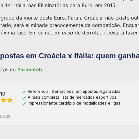
 1×1 Itália, nas Eliminatórias para Euro, em 2015.
grupo da morte desta Euro. Para a Croácia, não existe outr
trário, será eliminada precocemente da competição. Enquant
róxima fase. Em suma, em caso de derrota, precisará fazer
postas em Croácia x Itália: quem ganh
stas no
Parimatch
.
Referência internacional em apostas legalizadas
/10
A mais completa lista de mercados esportivos
Impressionante cardápio de modalidades e ligas
02/2025