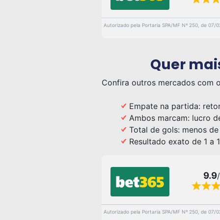
Autorizado pela Portaria SPA/MF Nº 250, de 07/
Quer mais
Confira outros mercados com 
Empate na partida: reto
Ambos marcam: lucro de
Total de gols: menos de 
Resultado exato de 1 a 1
9.9
Autorizado pela Portaria SPA/MF Nº 250, de 07/