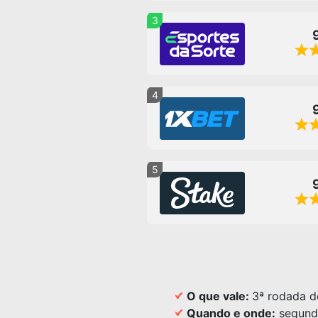
3
4
5
O que vale:
3ª rodada d
Quando e onde:
segunda-