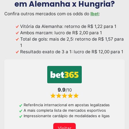
em Alemanha x Hungria?
Confira outros mercados com os odds do
Ibet
:
Vitória da Alemanha: retorno de R$ 1,22 para 1
Ambos marcam: lucro de R$ 2,00 para 1
Total de gols: mais de 2,5: retorno de R$ 1,57 para
1
Resultado exato de 3 a 1: lucro de R$ 12,00 para 1
9.9
/10
Referência internacional em apostas legalizadas
A mais completa lista de mercados esportivos
Impressionante cardápio de modalidades e ligas
Visitar