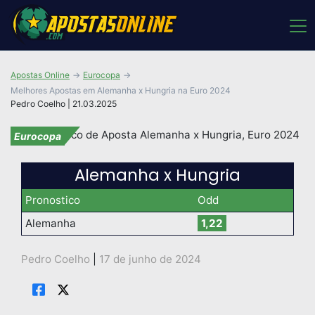
Apostas Online
Eurocopa
Melhores Apostas em Alemanha x Hungria na Euro 2024
Pedro Coelho | 21.03.2025
Eurocopa
Alemanha x Hungria
Pronostico
Odd
Alemanha
1,22
Pedro Coelho
|
17 de junho de 2024