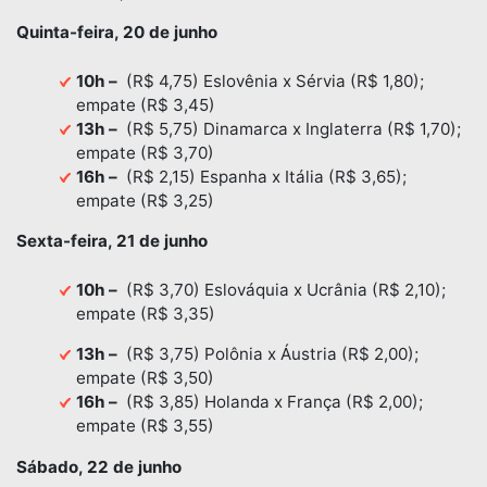
Quinta-feira, 20 de junho
10h –
(R$ 4,75) Eslovênia x Sérvia (R$ 1,80);
empate (R$ 3,45)
13h –
(R$ 5,75) Dinamarca x Inglaterra (R$ 1,70);
empate (R$ 3,70)
16h –
(R$ 2,15) Espanha x Itália (R$ 3,65);
empate (R$ 3,25)
Sexta-feira, 21 de junho
10h –
(R$ 3,70) Eslováquia x Ucrânia (R$ 2,10);
empate (R$ 3,35)
13h –
(R$ 3,75) Polônia x Áustria (R$ 2,00);
empate (R$ 3,50)
16h –
(R$ 3,85) Holanda x França (R$ 2,00);
empate (R$ 3,55)
Sábado, 22 de junho