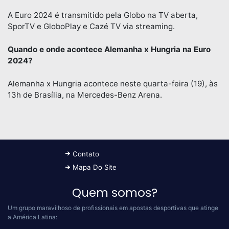
A Euro 2024 é transmitido pela Globo na TV aberta,
SporTV e GloboPlay e Cazé TV via streaming.
Quando e onde acontece Alemanha x Hungria na Euro
2024?
Alemanha x Hungria acontece neste quarta-feira (19), às
13h de Brasília, na Mercedes-Benz Arena.
Contato
Mapa Do Site
Quem somos?
Um grupo maravilhoso de profissionais em apostas desportivas que atinge
a América Latina: