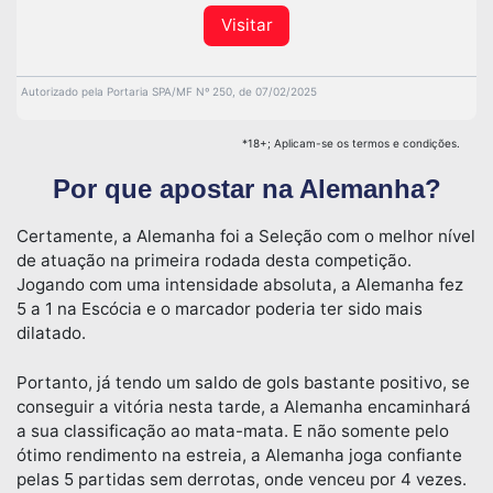
Visitar
Autorizado pela Portaria SPA/MF Nº 250, de 07/02/2025
*18+; Aplicam-se os termos e condições.
Por que apostar na Alemanha?
Certamente, a Alemanha foi a Seleção com o melhor nível
de atuação na primeira rodada desta competição.
Jogando com uma intensidade absoluta, a Alemanha fez
5 a 1 na Escócia e o marcador poderia ter sido mais
dilatado.
Portanto, já tendo um saldo de gols bastante positivo, se
conseguir a vitória nesta tarde, a Alemanha encaminhará
a sua classificação ao mata-mata. E não somente pelo
ótimo rendimento na estreia, a Alemanha joga confiante
pelas 5 partidas sem derrotas, onde venceu por 4 vezes.