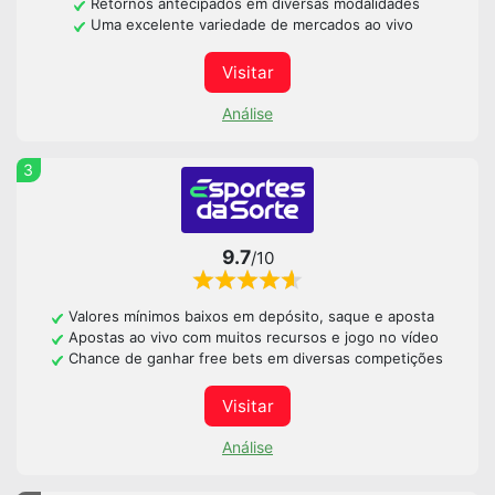
Retornos antecipados em diversas modalidades
Uma excelente variedade de mercados ao vivo
Visitar
Análise
3
9.7
/10
Valores mínimos baixos em depósito, saque e aposta
Apostas ao vivo com muitos recursos e jogo no vídeo
Chance de ganhar free bets em diversas competições
Visitar
Análise