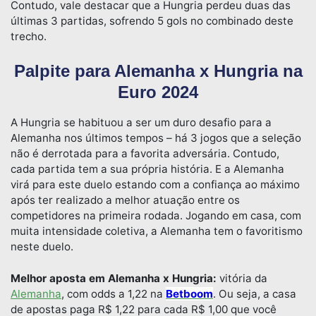
Contudo, vale destacar que a Hungria perdeu duas das
últimas 3 partidas, sofrendo 5 gols no combinado deste
trecho.
Palpite para Alemanha x Hungria na
Euro 2024
A Hungria se habituou a ser um duro desafio para a
Alemanha nos últimos tempos – há 3 jogos que a seleção
não é derrotada para a favorita adversária. Contudo,
cada partida tem a sua própria história. E a Alemanha
virá para este duelo estando com a confiança ao máximo
após ter realizado a melhor atuação entre os
competidores na primeira rodada. Jogando em casa, com
muita intensidade coletiva, a Alemanha tem o favoritismo
neste duelo.
Melhor aposta em Alemanha x Hungria
:
vitória da
Alemanha
, com odds a 1,22 na
Betboom
. Ou seja, a casa
de apostas paga R$ 1,22 para cada R$ 1,00 que você