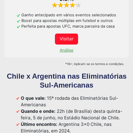
Ganho antecipado em vários eventos selecionados
Boost para apostas múltiplas em futebol e outros
Perfeita para apostas UFC, marca parceira da casa
Visitar
Análise
*18+; Aplicam-se os termos e condições.
Chile x Argentina nas Eliminatórias
Sul-Americanas
O que vale:
15ª rodada das Eliminatórias Sul-
Americanas
Quando e onde:
22h (de Brasília) desta quinta-
feira, 5 de junho, no Estádio Nacional de Chile.
Último encontro:
Argentina 3×0 Chile, nas
Eliminatórias, em 2024.