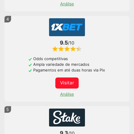
Análise
4
9.5
/10
Odds competitivas
Ampla variedade de mercados
Pagamentos em até duas horas via Pix
Visitar
Análise
5
9.3
/10