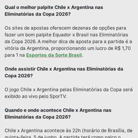
Qual o melhor palpite Chile x Argentina nas
Eliminatórias da Copa 2026?
Os sites de apostas oferecem dezenas de opções para
fazer um bom palpite Equador x Brasil nas Eliminatórias
da Copa 2026. A melhor dica de aposta para a partida é a
vitória da Argentina, proporcionando um lucro de R$ 1,70
para 1 na
Esportes da Sorte Brasil
.
Onde assistir Chile x Argentina nas Eliminatórias da
Copa 2026?
O jogo Chile x Argentina pelas Eliminatórias da Copa será
exibido ao vivo pelo SporTV.
Quando e onde acontece Chile x Argentina nas
Eliminatórias da Copa 2026?
Chile x Argentina acontece às 22h (horário de Brasília, de
quinta-feira, 5 de junho. A partida terá como palco o