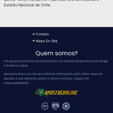
Estádio Nacional de Chile.
Contato
Mapa Do Site
Quem somos?
Um grupo maravilhoso de profissionais em apostas desportivas que atinge
a América Latina:
Apostasonline é um site que oferece informações úteis sobre casas de
apostas e que somente adultos o devem acessar.
Jogue com
responsabilidade!