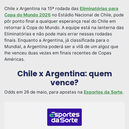
Chile x Argentina na 15ª rodada das
Eliminatórias para
Copa do Mundo 2026
no Estádio Nacional de Chile, pode
pôr ponto final a qualquer esperança real do Chile em
retornar à Copa do Mundo. A equipe está na lanterna das
Eliminatórias e não pode mais errar nessas rodadas
finais. Enquanto a Argentina, já classificada para o
Mundial, a Argentina poderá ser a vilã de um algoz que
lhe venceu duas vezes em finais recentes de Copas
Américas.
Chile x Argentina: quem
vence?
Odds em 26 de maio, para apostas na
Esportes da Sorte
.