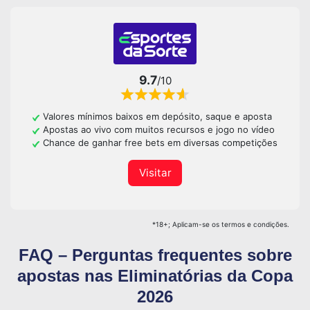
9.7
/10
Valores mínimos baixos em depósito, saque e aposta
Apostas ao vivo com muitos recursos e jogo no vídeo
Chance de ganhar free bets em diversas competições
Visitar
*18+; Aplicam-se os termos e condições.
FAQ – Perguntas frequentes sobre
apostas nas Eliminatórias da Copa
2026