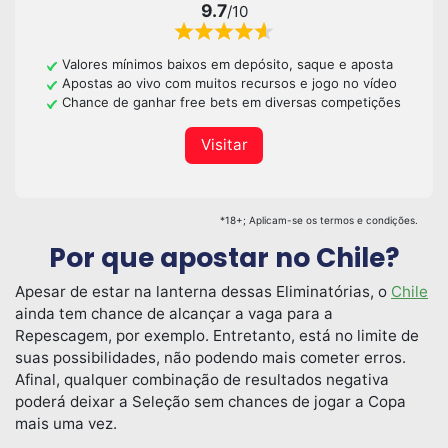
9.7
/10
Valores mínimos baixos em depósito, saque e aposta
Apostas ao vivo com muitos recursos e jogo no vídeo
Chance de ganhar free bets em diversas competições
Visitar
*18+; Aplicam-se os termos e condições.
Por que apostar no Chile
?
Apesar de estar na lanterna dessas Eliminatórias, o
Chile
ainda tem chance de alcançar a vaga para a
Repescagem, por exemplo. Entretanto, está no limite de
suas possibilidades, não podendo mais cometer erros.
Afinal, qualquer combinação de resultados negativa
poderá deixar a Seleção sem chances de jogar a Copa
mais uma vez.