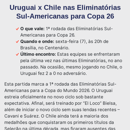
Uruguai x Chile nas Eliminatórias
Sul-Americanas para Copa 26
O que vale:
1ª rodada das Eliminatórias Sul-
Americanas para Copa 26.
Quando e onde:
sexta-feira (7), às 20h de
Brasília, no Centenário.
Último encontro:
Estas equipes se enfrentaram
pela última vez nas últimas Eliminatórias, no ano
passado. Na ocasião, mesmo jogando no Chile, o
Uruguai fez 2 a 0 no adversário.
Esta partida marca a 1ª rodada das Eliminatórias Sul-
Americanas para a Copa do Mundo 2026. O Uruguai
estreia oficialmente no novo ciclo sob bastante
expectativa. Afinal, será treinado por “El Loco” Bielsa,
além de iniciar o novo ciclo sem suas lendas recentes –
Cavani e Suárez. O Chile ainda terá a maioria dos
medalhões que conquistaram os primeiros títulos da
Seleção na última década, mas ficaram ausentes das