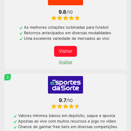
9.8
/10
As melhores cotações turbinadas para futebol
Retornos antecipados em diversas modalidades
Uma excelente variedade de mercados ao vivo
Visitar
Análise
3
9.7
/10
Valores mínimos baixos em depósito, saque e aposta
Apostas ao vivo com muitos recursos e jogo no vídeo
Chance de ganhar free bets em diversas competições