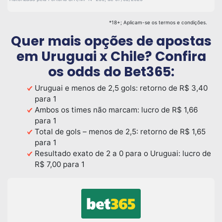
*18+; Aplicam-se os termos e condições.
Quer mais opções de apostas
em Uruguai x Chile? Confira
os odds do Bet365:
Uruguai e menos de 2,5 gols: retorno de R$ 3,40
para 1
Ambos os times não marcam: lucro de R$ 1,66
para 1
Total de gols – menos de 2,5: retorno de R$ 1,65
para 1
Resultado exato de 2 a 0 para o Uruguai: lucro de
R$ 7,00 para 1