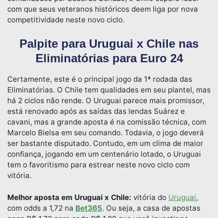
com que seus veteranos históricos deem liga por nova
competitividade neste novo ciclo.
Palpite para Uruguai x Chile nas
Eliminatórias para Euro 24
Certamente, este é o principal jogo da 1ª rodada das
Eliminatórias. O Chile tem qualidades em seu plantel, mas
há 2 ciclos não rende. O Uruguai parece mais promissor,
está renovado após as saídas das lendas Suárez e
cavani, mas a grande aposta é na comissão técnica, com
Marcelo Bielsa em seu comando. Todavia, o jogo deverá
ser bastante disputado. Contudo, em um clima de maior
confiança, jogando em um centenário lotado, o Uruguai
tem o favoritismo para estrear neste novo ciclo com
vitória.
Melhor aposta em Uruguai x Chile:
vitória do
Uruguai
,
com odds a 1,72 na
Bet365
. Ou seja, a casa de apostas