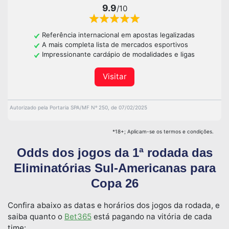
9.9
/10
Referência internacional em apostas legalizadas
A mais completa lista de mercados esportivos
Impressionante cardápio de modalidades e ligas
Visitar
Autorizado pela Portaria SPA/MF Nº 250, de 07/02/2025
*18+; Aplicam-se os termos e condições.
Odds dos jogos da 1ª rodada das
Eliminatórias Sul-Americanas para
Copa 26
Confira abaixo as datas e horários dos jogos da rodada, e
saiba quanto o
Bet365
está pagando na vitória de cada
time: