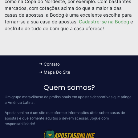
como na Copa do Nordeste, por exemplo. Com bastantes
mercados, com cotações acima do que a maioria das
casas de apostas, a Bodog é uma excelente escolha para
tornar-se a sua casa de apostas!
Cadastre-se na Bodog
e
desfrute de tudo de bom que a casa oferece!
Contato
Mapa Do Site
Quem somos?
Um grupo maravilhoso de profissionais em apostas desportivas que atinge
a América Latina:
Apostasonline é um site que oferece informações úteis sobre casas de
apostas e que somente adultos o devem acessar.
Jogue com
responsabilidade!