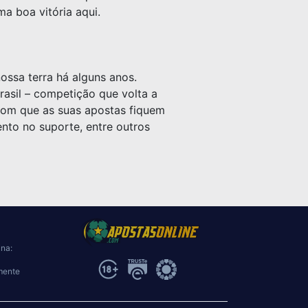
a boa vitória aqui.
ossa terra há alguns anos.
asil – competição que volta a
com que as suas apostas fiquem
nto no suporte, entre outros
ina:
mente