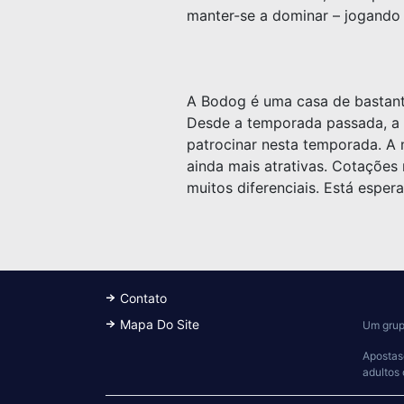
manter-se a dominar – jogando 
A Bodog é uma casa de bastante
Desde a temporada passada, a 
patrocinar nesta temporada. A
ainda mais atrativas. Cotações
muitos diferenciais. Está espe
Contato
Mapa Do Site
Um grup
Apostas
adultos