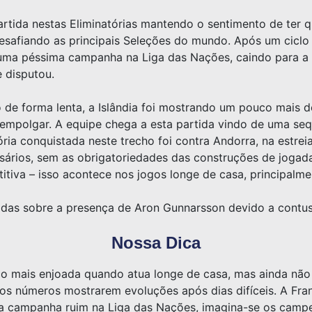
partida nestas Eliminatórias mantendo o sentimento de ter
safiando as principais Seleções do mundo. Após um ciclo 
uma péssima campanha na Liga das Nações, caindo para a
 disputou.
o de forma lenta, a Islândia foi mostrando um pouco mais 
empolgar. A equipe chega a esta partida vindo de uma seq
ória conquistada neste trecho foi contra Andorra, na estrei
sários, sem as obrigatoriedades das construções de jogadas
iva – isso acontece nos jogos longe de casa, principalme
idas sobre a presença de Aron Gunnarsson devido a contus
Nossa Dica
o mais enjoada quando atua longe de casa, mas ainda não
dos números mostrarem evoluções após dias difíceis. A Fran
s a campanha ruim na Liga das Nações, imagina-se os ca