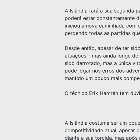
A Islândia fará a sua segunda 
poderá estar constantemente de
iniciou a nova caminhada com 
perdendo todas as partidas que
Desde então, apesar de ter sid
atuações – mas ainda longe de 
sido derrotado, mas a única vit
pode jogar nos erros dos adver
mantido um pouco mais competit
O técnico Erik Hamrén tem dúv
A Islândia costuma ser um pouc
competitividade atual, apesar 
diante a sua torcida, mas apó