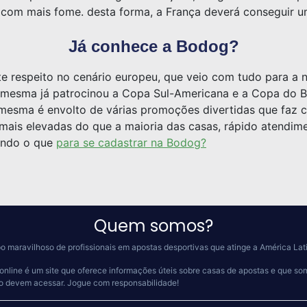
com mais fome. desta forma, a França deverá conseguir um
Já conhece a Bodog?
 respeito no cenário europeu, que veio com tudo para a n
mesma já patrocinou a Copa Sul-Americana e a Copa do Br
 mesma é envolto de várias promoções divertidas que faz 
 mais elevadas do que a maioria das casas, rápido atendime
rando o que
para se cadastrar na Bodog?
Quem somos?
o maravilhoso de profissionais em apostas desportivas que atinge a América Lat
online é um site que oferece informações úteis sobre casas de apostas e que so
 o devem acessar.
Jogue com responsabilidade!