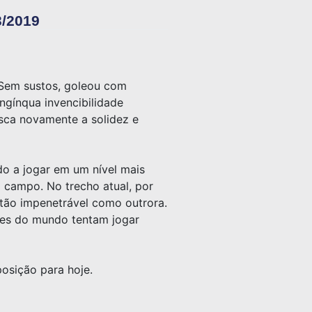
3/2019
. Sem sustos, goleou com
ngínqua invencibilidade
sca novamente a solidez e
o a jogar em um nível mais
m campo. No trecho atual, por
 tão impenetrável como outrora.
ões do mundo tentam jogar
posição para hoje.