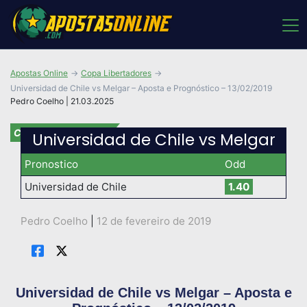
Apostas Online
Copa Libertadores
Universidad de Chile vs Melgar – Aposta e Prognóstico – 13/02/2019
Pedro Coelho | 21.03.2025
Copa Libertadores
Universidad de Chile vs Melgar
Pronostico
Odd
Universidad de Chile
1.40
Pedro Coelho
|
12 de fevereiro de 2019
Universidad de Chile vs Melgar – Aposta e