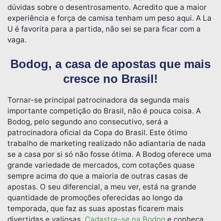
dúvidas sobre o desentrosamento. Acredito que a maior
experiência e força de camisa tenham um peso aqui. A La
U é favorita para a partida, não sei se para ficar com a
vaga.
Bodog, a casa de apostas que mais
cresce no Brasil!
Tornar-se principal patrocinadora da segunda mais
importante competição do Brasil, não é pouca coisa. A
Bodog, pelo segundo ano consecutivo, será a
patrocinadora oficial da Copa do Brasil. Este ótimo
trabalho de marketing realizado não adiantaria de nada
se a casa por si só não fosse ótima. A Bodog oferece uma
grande variedade de mercados, com cotações quase
sempre acima do que a maioria de outras casas de
apostas. O seu diferencial, a meu ver, está na grande
quantidade de promoções oferecidas ao longo da
temporada, que faz as suas apostas ficarem mais
divertidas e valiosas.
Cadastre-se na Bodog
e conheça