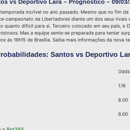
os vs Deportivo Lara – Prognóstico – 09/03
a temporada incrível no ano passado. Mesmo que no fim da
e-campeonato da Libertadores diante um dos seus rivais d
o quanto difícil para si. Terceiro colocado em seu país, o
stosos. Mas a equipe sente-se preparada para tentar surp
ce ás 19h15 de Brasília. Saiba mais informações da nova
robabilidades: Santos vs Deportivo La
Odds
1.16
8.00
9.00
o o
Bet365