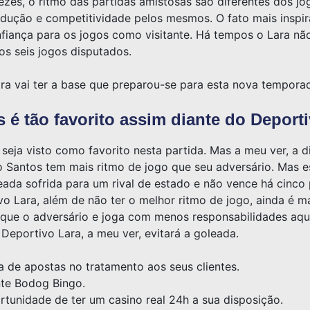
ezes, o ritmo das partidas amistosas são diferentes dos jog
odução e competitividade pelos mesmos. O fato mais inspira
iança para os jogos como visitante. Há tempos o Lara não
os seis jogos disputados.
ara vai ter a base que preparou-se para esta nova temporad
 é tão favorito assim diante do Deport
seja visto como favorito nesta partida. Mas a meu ver, a 
o Santos tem mais ritmo de jogo que seu adversário. Mas 
ada sofrida para um rival de estado e não vence há cinco p
o Lara, além de não ter o melhor ritmo de jogo, ainda é ma
e que o adversário e joga com menos responsabilidades aqu
 Deportivo Lara, a meu ver, evitará a goleada.
 de apostas no tratamento aos seus clientes.
nte Bodog Bingo.
rtunidade de ter um casino real 24h a sua disposição.