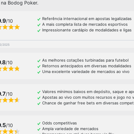
 na Bodog Poker.
Referência internacional em apostas legalizadas
9.9
/10
A mais completa lista de mercados esportivos
Impressionante cardápio de modalidades e ligas
02/2025
As melhores cotações turbinadas para futebol
9.8
/10
Retornos antecipados em diversas modalidades
Uma excelente variedade de mercados ao vivo
Valores mínimos baixos em depósito, saque e ap
9.7
/10
Apostas ao vivo com muitos recursos e jogo no 
Chance de ganhar free bets em diversas compet
Odds competitivas
9.5
/10
Ampla variedade de mercados