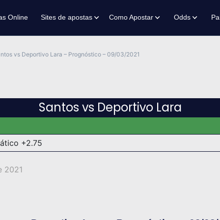
as Online
Sites de apostas
Como Apostar
Odds
Pa
ntos vs Deportivo Lara – Prognóstico – 09/03/2021
Santos vs Deportivo Lara
ático +2.75
e 2021