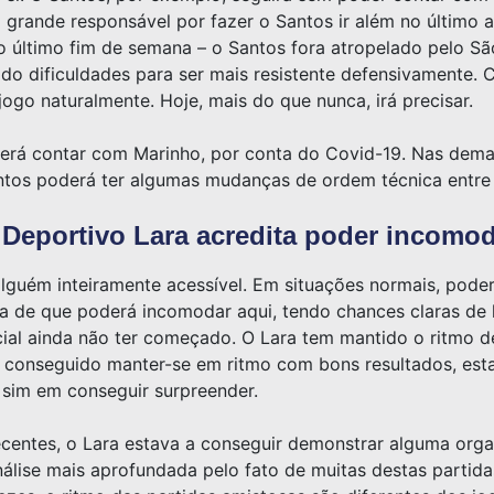
o grande responsável por fazer o Santos ir além no último 
no último fim de semana – o Santos fora atropelado pelo Sã
tido dificuldades para ser mais resistente defensivamente
jogo naturalmente. Hoje, mais do que nunca, irá precisar.
erá contar com Marinho, por conta do Covid-19. Nas dema
ntos poderá ter algumas mudanças de ordem técnica entre o
Deportivo Lara acredita poder incomo
guém inteiramente acessível. Em situações normais, poderi
a de que poderá incomodar aqui, tendo chances claras de lu
icial ainda não ter começado. O Lara tem mantido o ritmo d
m conseguido manter-se em ritmo com bons resultados, es
a sim em conseguir surpreender.
ecentes, o Lara estava a conseguir demonstrar alguma orga
nálise mais aprofundada pelo fato de muitas destas partida