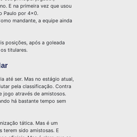
ano. E na primeira vez que usou
o Paulo por 4×0.
. Como mandante, a equipe ainda
is posições, após a goleada
s titulares.
dar
a até ser. Mas no estágio atual,
tar pela classificação. Contra
e jogo através de amistosos.
tando há bastante tempo sem
nização tática. Mas é um
s terem sido amistosas. E