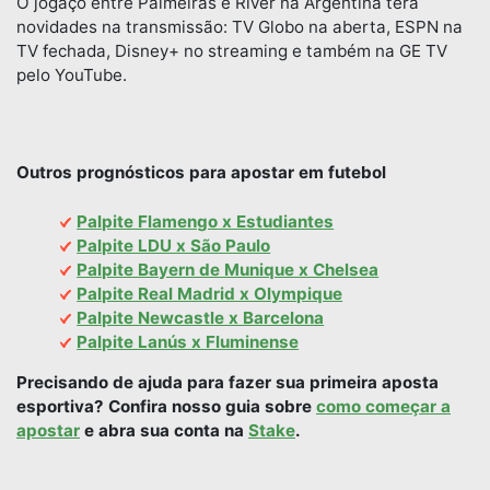
O jogaço entre Palmeiras e River na Argentina terá
novidades na transmissão: TV Globo na aberta, ESPN na
TV fechada, Disney+ no streaming e também na GE TV
pelo YouTube.
Outros prognósticos para apostar em futebol
Palpite Flamengo x Estudiantes
Palpite LDU x São Paulo
Palpite Bayern de Munique x Chelsea
Palpite Real Madrid x Olympique
Palpite Newcastle x Barcelona
Palpite Lanús x Fluminense
Precisando de ajuda para fazer sua primeira aposta
esportiva? Confira nosso guia sobre
como começar a
apostar
e
abra sua conta na
Stake
.