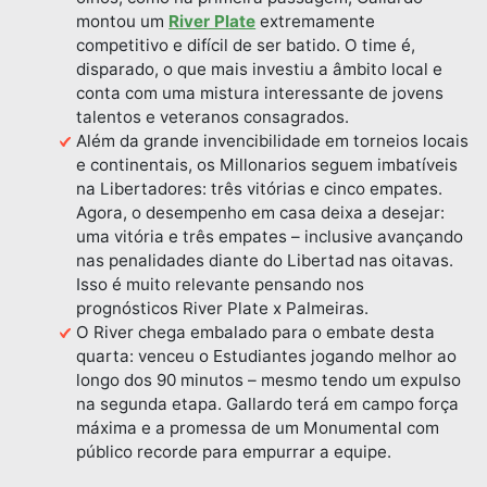
montou um
River Plate
extremamente
competitivo e difícil de ser batido. O time é,
disparado, o que mais investiu a âmbito local e
conta com uma mistura interessante de jovens
talentos e veteranos consagrados.
Além da grande invencibilidade em torneios locais
e continentais, os Millonarios seguem imbatíveis
na Libertadores: três vitórias e cinco empates.
Agora, o desempenho em casa deixa a desejar:
uma vitória e três empates – inclusive avançando
nas penalidades diante do Libertad nas oitavas.
Isso é muito relevante pensando nos
prognósticos River Plate x Palmeiras.
O River chega embalado para o embate desta
quarta: venceu o Estudiantes jogando melhor ao
longo dos 90 minutos – mesmo tendo um expulso
na segunda etapa. Gallardo terá em campo força
máxima e a promessa de um Monumental com
público recorde para empurrar a equipe.