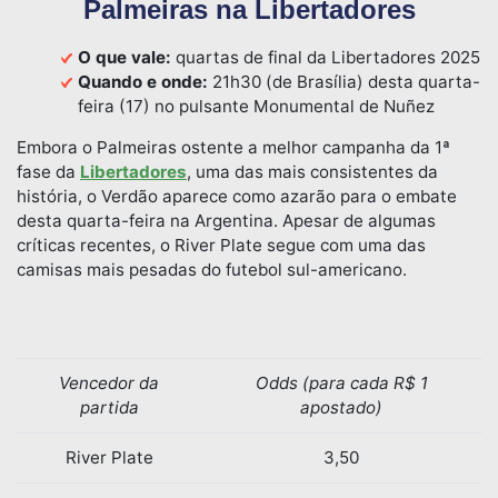
Palmeiras na Libertadores
O que vale:
quartas de final da Libertadores 2025
Quando e onde:
21h30
(de Brasília)
desta quarta-
feira (17) no pulsante Monumental de Nuñez
Embora o Palmeiras ostente a melhor campanha da 1ª
fase da
Libertadores
, uma das mais consistentes da
história, o Verdão aparece como azarão para o embate
desta quarta-feira na Argentina. Apesar de algumas
críticas recentes, o River Plate segue com uma das
camisas mais pesadas do futebol sul-americano.
Vencedor da
Odds (para cada R$ 1
partida
apostado)
River Plate
3,50