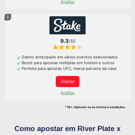
Análise
5
9.3
/10
Ganho antecipado em vários eventos selecionados
Boost para apostas múltiplas em futebol e outros
Perfeita para apostas UFC, marca parceira da casa
Visitar
Análise
*18+; Aplicam-se os termos e condições.
Como apostar em
River Plate x