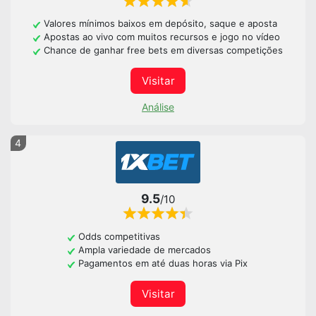
Valores mínimos baixos em depósito, saque e aposta
Apostas ao vivo com muitos recursos e jogo no vídeo
Chance de ganhar free bets em diversas competições
Visitar
Análise
4
9.5
/10
Odds competitivas
Ampla variedade de mercados
Pagamentos em até duas horas via Pix
Visitar