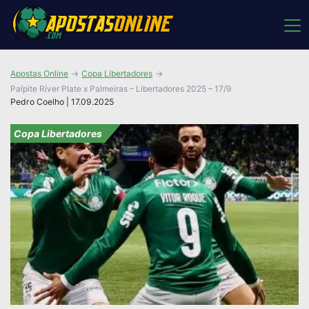
Apostas Online
Copa Libertadores
Palpite River Plate x Palmeiras – Libertadores 2025 – 17/9
Pedro Coelho | 17.09.2025
Copa Libertadores