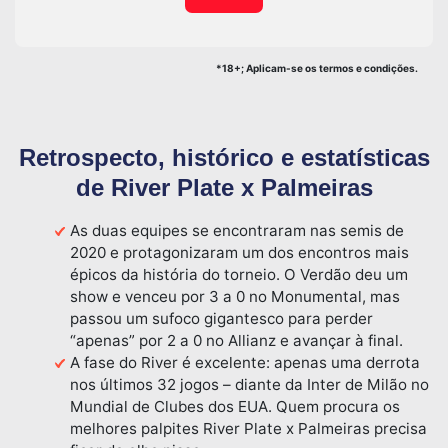
*18+; Aplicam-se os termos e condições.
Retrospecto, histórico e estatísticas
de River Plate x Palmeiras
As duas equipes se encontraram nas semis de
2020 e protagonizaram um dos encontros mais
épicos da história do torneio. O Verdão deu um
show e venceu por 3 a 0 no Monumental, mas
passou um sufoco gigantesco para perder
“apenas” por 2 a 0 no Allianz e avançar à final.
A fase do River é excelente: apenas uma derrota
nos últimos 32 jogos – diante da Inter de Milão no
Mundial de Clubes dos EUA. Quem procura os
melhores palpites River Plate x Palmeiras precisa