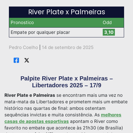
River Plate x Palmeiras
Pronostico
Odd
Empate por qualquer placar
3,10
Pedro Coelho
|
14 de setembro de 2025
Palpite River Plate x Palmeiras –
Libertadores 2025 – 17/9
River Plate e Palmeiras
se encontram mais uma vez no
mata-mata da Libertadores e prometem mais um embate
histórico nas quartas de final: ambos ostentam
sequências invictas e muita consistência. As
melhores
casas de apostas esportivas
apontam o River como
favorito no embate que acontece às 21h30
(de Brasília)