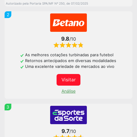
Autorizado pela Portaria SPA/MF Nº 250, de 07/02/2025
2
9.8
/10
As melhores cotações turbinadas para futebol
Retornos antecipados em diversas modalidades
Uma excelente variedade de mercados ao vivo
Visitar
Análise
3
9.7
/10