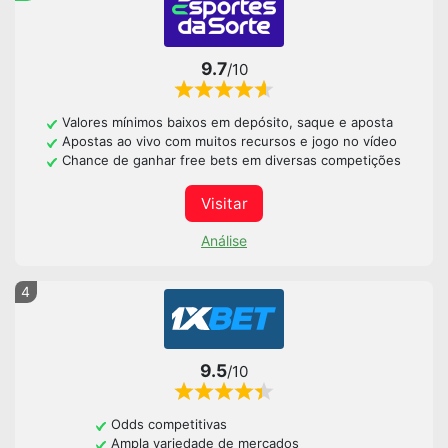
9.7
/10
Valores mínimos baixos em depósito, saque e aposta
Apostas ao vivo com muitos recursos e jogo no vídeo
Chance de ganhar free bets em diversas competições
Visitar
Análise
4
9.5
/10
Odds competitivas
Ampla variedade de mercados