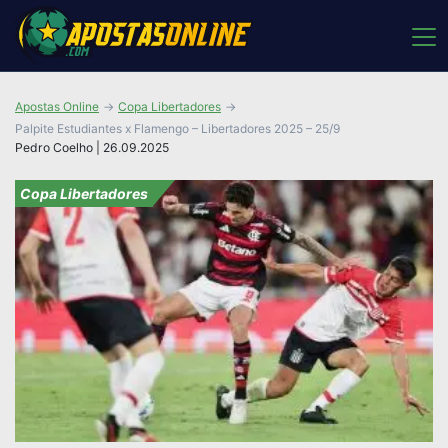
Apostas Online
Copa Libertadores
Palpite Estudiantes x Flamengo – Libertadores 2025 – 25/9
Pedro Coelho | 26.09.2025
Copa Libertadores