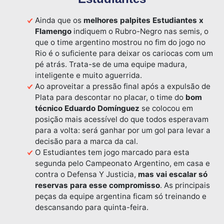
Ainda que os
melhores palpites Estudiantes x
Flamengo
indiquem o Rubro-Negro nas semis, o
que o time argentino mostrou no fim do jogo no
Rio é o suficiente para deixar os cariocas com um
pé atrás. Trata-se de uma equipe madura,
inteligente e muito aguerrida.
Ao aproveitar a pressão final após a expulsão de
Plata para descontar no placar, o time do
bom
técnico Eduardo Domínguez
se colocou em
posição mais acessível do que todos esperavam
para a volta: será ganhar por um gol para levar a
decisão para a marca da cal.
O Estudiantes tem jogo marcado para esta
segunda pelo Campeonato Argentino, em casa e
contra o Defensa Y Justicia,
mas vai escalar só
reservas para esse compromisso
. As principais
peças da equipe argentina ficam só treinando e
descansando para quinta-feira.