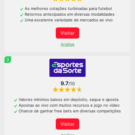
As melhores cotações turbinadas para futebol
Retornos antecipados em diversas modalidades
Uma excelente variedade de mercados ao vivo
Visitar
Análise
3
9.7
/10
Valores mínimos baixos em depósito, saque e aposta
Apostas ao vivo com muitos recursos e jogo no vídeo
Chance de ganhar free bets em diversas competições
Visitar