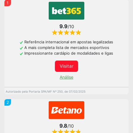
1
9.9
/10
Referência internacional em apostas legalizadas
A mais completa lista de mercados esportivos
Impressionante cardápio de modalidades e ligas
Visitar
Análise
Autorizado pela Portaria SPA/MF Nº 250, de 07/02/2025
2
9.8
/10