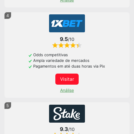
4
9.5
/10
Odds competitivas
Ampla variedade de mercados
Pagamentos em até duas horas via Pix
Visitar
Análise
5
9.3
/10