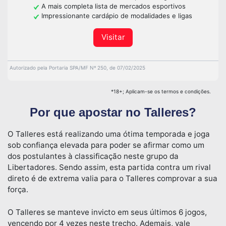
A mais completa lista de mercados esportivos
Impressionante cardápio de modalidades e ligas
Visitar
Autorizado pela Portaria SPA/MF Nº 250, de 07/02/2025
*18+; Aplicam-se os termos e condições.
Por que apostar no Talleres?
O Talleres está realizando uma ótima temporada e joga
sob confiança elevada para poder se afirmar como um
dos postulantes à classificação neste grupo da
Libertadores. Sendo assim, esta partida contra um rival
direto é de extrema valia para o Talleres comprovar a sua
força.
O Talleres se manteve invicto em seus últimos 6 jogos,
vencendo por 4 vezes neste trecho. Ademais, vale