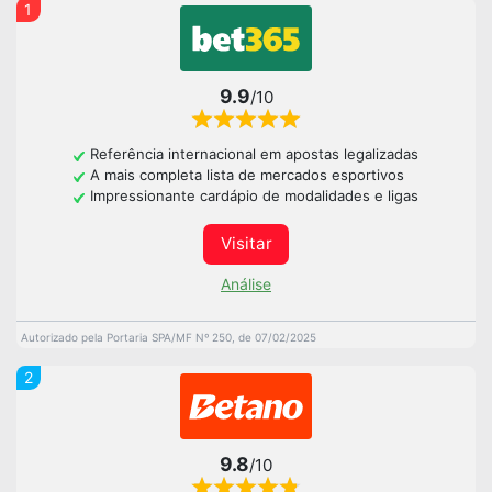
1
9.9
/10
Referência internacional em apostas legalizadas
A mais completa lista de mercados esportivos
Impressionante cardápio de modalidades e ligas
Visitar
Análise
Autorizado pela Portaria SPA/MF Nº 250, de 07/02/2025
2
9.8
/10