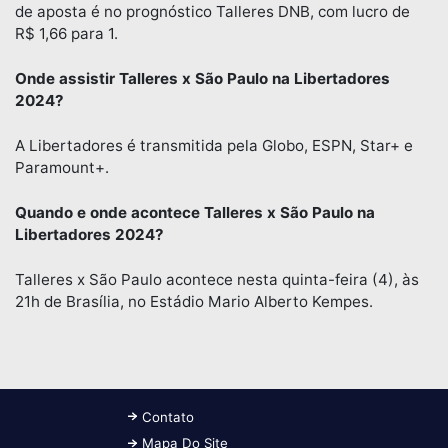
de aposta é no prognóstico Talleres DNB, com lucro de
R$ 1,66 para 1.
Onde assistir Talleres x São Paulo na Libertadores
2024?
A Libertadores é transmitida pela Globo, ESPN, Star+ e
Paramount+.
Quando e onde acontece Talleres x São Paulo na
Libertadores 2024?
Talleres x São Paulo acontece nesta quinta-feira (4), às
21h de Brasília, no Estádio Mario Alberto Kempes.
Contato
Mapa Do Site