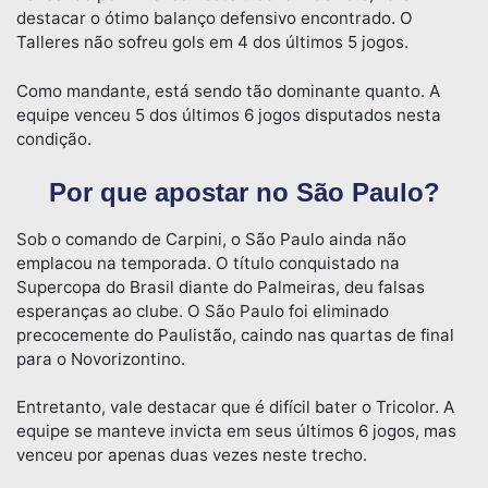
destacar o ótimo balanço defensivo encontrado. O
Talleres não sofreu gols em 4 dos últimos 5 jogos.
Como mandante, está sendo tão dominante quanto. A
equipe venceu 5 dos últimos 6 jogos disputados nesta
condição.
Por que apostar no São Paulo?
Sob o comando de Carpini, o São Paulo ainda não
emplacou na temporada. O título conquistado na
Supercopa do Brasil diante do Palmeiras, deu falsas
esperanças ao clube. O São Paulo foi eliminado
precocemente do Paulistão, caindo nas quartas de final
para o Novorizontino.
Entretanto, vale destacar que é difícil bater o Tricolor. A
equipe se manteve invicta em seus últimos 6 jogos, mas
venceu por apenas duas vezes neste trecho.