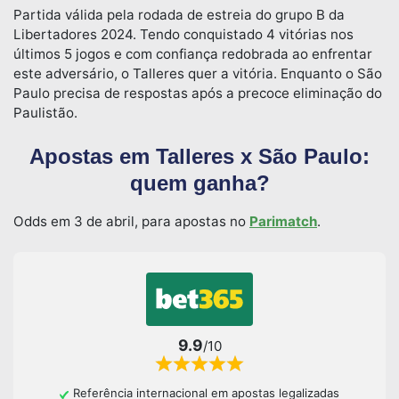
Partida válida pela rodada de estreia do grupo B da
Libertadores 2024. Tendo conquistado 4 vitórias nos
últimos 5 jogos e com confiança redobrada ao enfrentar
este adversário, o Talleres quer a vitória. Enquanto o São
Paulo precisa de respostas após a precoce eliminação do
Paulistão.
Apostas em Talleres x São Paulo:
quem ganha?
Odds em 3 de abril, para apostas no
Parimatch
.
9.9
/10
Referência internacional em apostas legalizadas