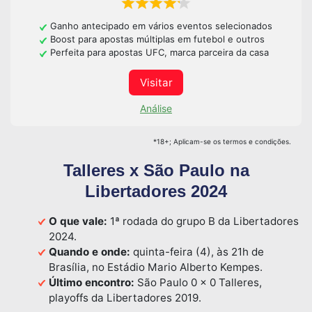
Ganho antecipado em vários eventos selecionados
Boost para apostas múltiplas em futebol e outros
Perfeita para apostas UFC, marca parceira da casa
Visitar
Análise
*18+; Aplicam-se os termos e condições.
Talleres x São Paulo na
Libertadores 2024
O que vale:
1ª rodada do grupo B da Libertadores
2024.
Quando e onde:
quinta-feira (4), às 21h de
Brasília, no Estádio Mario Alberto Kempes.
Último encontro:
São Paulo 0 x 0 Talleres,
playoffs da Libertadores 2019.