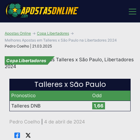
Apostas Online
Copa Libertadores
Melhores Apostas em Talleres x São Paulo na Libertadores 2024
Pedro Coelho | 21.03.2025
Copa Libertadores
Talleres x São Paulo
Pronostico
Odd
Talleres DNB
1,66
Pedro Coelho
|
4 de abril de 2024