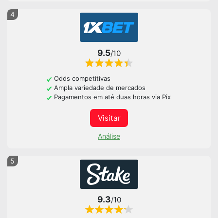
4
9.5
/10
Odds competitivas
Ampla variedade de mercados
Pagamentos em até duas horas via Pix
Visitar
Análise
5
9.3
/10