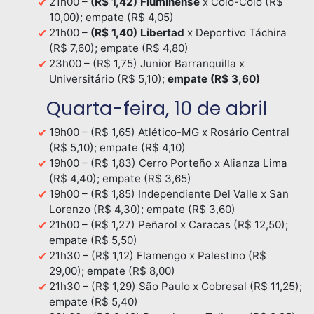
21h00 –
(R$ 1,42) Fluminense
x Colo-Colo (R$
10,00); empate (R$ 4,05)
21h00 –
(R$ 1,40) Libertad
x Deportivo Táchira
(R$ 7,60); empate (R$ 4,80)
23h00 – (R$ 1,75) Junior Barranquilla x
Universitário (R$ 5,10);
empate (R$ 3,60)
Quarta-feira, 10 de abril
19h00 – (R$ 1,65) Atlético-MG x Rosário Central
(R$ 5,10); empate (R$ 4,10)
19h00 – (R$ 1,83) Cerro Porteño x Alianza Lima
(R$ 4,40); empate (R$ 3,65)
19h00 – (R$ 1,85) Independiente Del Valle x San
Lorenzo (R$ 4,30); empate (R$ 3,60)
21h00 – (R$ 1,27) Peñarol x Caracas (R$ 12,50);
empate (R$ 5,50)
21h30 – (R$ 1,12) Flamengo x Palestino (R$
29,00); empate (R$ 8,00)
21h30 – (R$ 1,29) São Paulo x Cobresal (R$ 11,25);
empate (R$ 5,40)