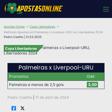
Apostas Online
Copa Libertadores
Melhores Apostas em Palmeiras x Liverpool-URU na Libertadores 2024
Pedro Coelho | 21.03.2025
Copa Libertadores
Palmeiras x Liverpool-URU
Pronostico
Odd
Palmeiras e menos de 2,5 gols
3,00
Pedro Coelho
|
11 de abril de 2024