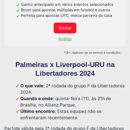
Ganho antecipado em vários eventos selecionados
Boost para apostas múltiplas em futebol e outros
Perfeita para apostas UFC, marca parceira da casa
Visitar
Análise
*18+; Aplicam-se os termos e condições.
Palmeiras x Liverpool-URU na
Libertadores 2024
O que vale:
2ª rodada do grupo F da Libertadores
2024.
Quando e onde:
quinta-feira (11), às 21h de
Brasília, no Allianz Parque.
Último encontro:
Estas equipes não se
enfrentaram recentemente.
Partida válida pela 2ª rodada do grupo F da Libertadores