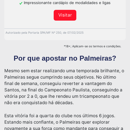
Impressionante cardápio de modalidades e ligas
Visitar
Autorizado pela Portaria SPA/MF Nº 250, de 07/02/2025
*18+; Aplicam-se os termos e condições.
Por que apostar no Palmeiras?
Mesmo sem estar realizando uma temporada brilhante, o
Palmeiras segue cumprindo seus objetivos. No último
final de semana, conseguiu reverter a vantagem do
Santos, na final do Campeonato Paulista, conseguindo a
vitória por 2 a 0, que lhe rendeu um tricampeonato que
não era conquistado há décadas.
Esta vitória foi a quarta do clube nos últimos 6 jogos.
Estando mais confiante, o Palmeiras quer explorar
novamente a sua força como mandante para conseguir a