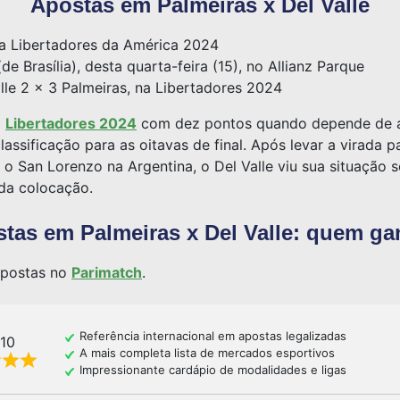
Apostas em Palmeiras x Del Valle
a Libertadores da América 2024
e Brasília), desta quarta-feira (15), no Allianz Parque
lle 2 x 3 Palmeiras, na Libertadores 2024
a
Libertadores 2024
com dez pontos quando depende de a
ssificação para as oitavas de final. Após levar a virada 
a o San Lorenzo na Argentina, o Del Valle viu sua situação 
da colocação.
tas em Palmeiras x Del Valle
: quem ga
apostas no
Parimatch
.
Referência internacional em apostas legalizadas
/10
A mais completa lista de mercados esportivos
Impressionante cardápio de modalidades e ligas