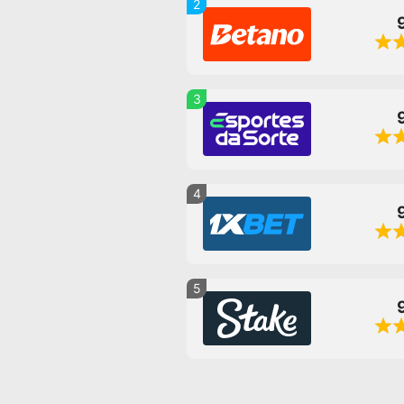
2
3
4
5