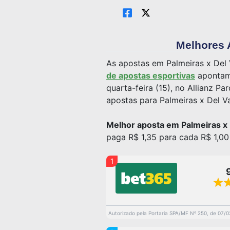
Melhores 
As apostas em Palmeiras x Del 
de apostas esportivas
apontam 
quarta-feira (15), no Allianz P
apostas para Palmeiras x Del V
Melhor aposta em Palmeiras x 
paga R$ 1,35 para cada R$ 1,00
1
Autorizado pela Portaria SPA/MF Nº 250, de 07/