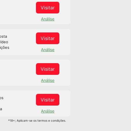
Visitar
Análise
osta
Visitar
vídeo
ições
Análise
Visitar
Análise
os
Visitar
s
sa
Análise
*18+; Aplicam-se os termos e condições.