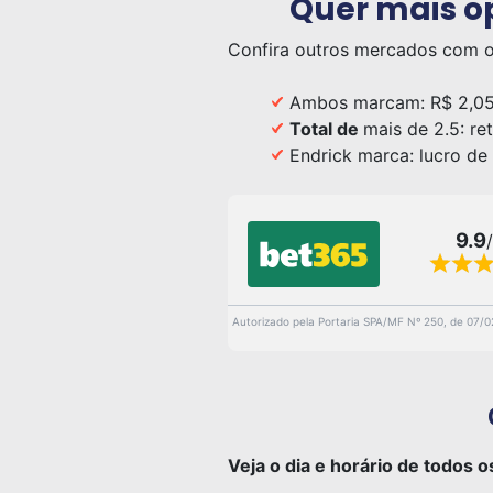
Quer mais op
Confira outros mercados com 
Ambos marcam: R$ 2,0
Total de
mais de 2.5: re
Endrick marca: lucro de
9.9
Autorizado pela Portaria SPA/MF Nº 250, de 07/
Veja o dia e horário de todos