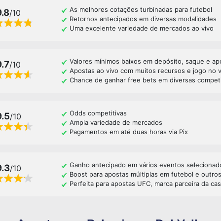
As melhores cotações turbinadas para futebol
9.8
/10
Retornos antecipados em diversas modalidades
Uma excelente variedade de mercados ao vivo
Valores mínimos baixos em depósito, saque e ap
9.7
/10
Apostas ao vivo com muitos recursos e jogo no 
Chance de ganhar free bets em diversas compet
Odds competitivas
9.5
/10
Ampla variedade de mercados
Pagamentos em até duas horas via Pix
Ganho antecipado em vários eventos selecionad
9.3
/10
Boost para apostas múltiplas em futebol e outro
Perfeita para apostas UFC, marca parceira da ca