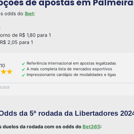
ções de apostas em Palmeiras
os odds do
Ibet
:
5
torno de R$ 1,80 para 1
 R$ 2,05 para 1
Referência internacional em apostas legalizadas
/10
A mais completa lista de mercados esportivos
Impressionante cardápio de modalidades e ligas
02/2025
Odds da 5ª rodada da Libertadores 202
 os duelos da rodada com os odds do
Bet365
: