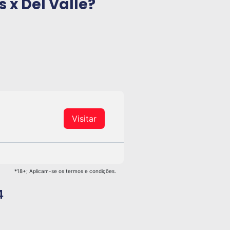
 x Del Valle?
Visitar
*18+; Aplicam-se os termos e condições.
4