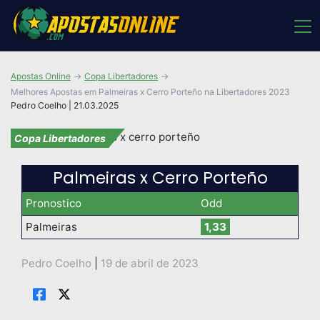
Apostas Online
Copa Libertadores
Melhores Apostas em Palmeiras x Cerro Porteño na Libertadores 2023
Pedro Coelho | 21.03.2025
Copa Libertadores
Palmeiras x Cerro Porteño
Pronostico
Odd
Palmeiras
1,33
Pedro Coelho
|
19 de abril de 2023