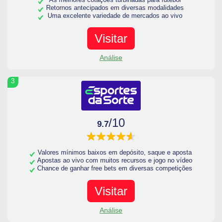
Retornos antecipados em diversas modalidades
Uma excelente variedade de mercados ao vivo
Visitar
Análise
3
/10
9.7
Valores mínimos baixos em depósito, saque e aposta
Apostas ao vivo com muitos recursos e jogo no vídeo
Chance de ganhar free bets em diversas competições
Visitar
Análise