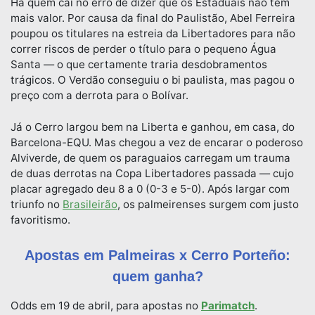
Há quem cai no erro de dizer que os Estaduais não têm
mais valor. Por causa da final do Paulistão, Abel Ferreira
poupou os titulares na estreia da Libertadores para não
correr riscos de perder o título para o pequeno Água
Santa — o que certamente traria desdobramentos
trágicos. O Verdão conseguiu o bi paulista, mas pagou o
preço com a derrota para o Bolívar.
Já o Cerro largou bem na Liberta e ganhou, em casa, do
Barcelona-EQU. Mas chegou a vez de encarar o poderoso
Alviverde, de quem os paraguaios carregam um trauma
de duas derrotas na Copa Libertadores passada — cujo
placar agregado deu 8 a 0 (0-3 e 5-0). Após largar com
triunfo no
Brasileirão
, os palmeirenses surgem com justo
favoritismo.
Apostas em Palmeiras x Cerro Porteño
:
quem ganha?
Odds em 19 de abril, para apostas no
Parimatch
.