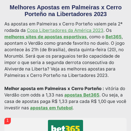
Melhores Apostas em Palmeiras x Cerro
Porteño na Libertadores 2023
As apostas em Palmeiras x Cerro Porteño valem pela
2ª
rodada da
Copa Libertadores da América 2023
. Os
melhores sites de apostas esportivas
, como o
Bet365
,
apontam o Verdão como grande favorito no duelo. O jogo
acontece às 21h (de Brasília), desta quinta-feira (20), no
Morumbi. Será que os paraguaios terão capacidade de
impor o que seria a segunda derrota consecutiva do
Alviverde na Liberta
? Veja as melhores apostas para
Palmeiras x Cerro Porteño na Libertadores 2023.
Melhor aposta em Palmeiras x Cerro Porteño
:
vitória do
Verdão com odds a 1,33 nas
apostas Bet365
. Ou seja, a
casa de apostas paga R$ 1,33 para cada R$ 1,00 que você
investir nas
apostas em futebol
.
1