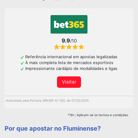
9.9
/10
Referência internacional em apostas legalizadas
A mais completa lista de mercados esportivos
Impressionante cardápio de modalidades e ligas
Visitar
Autorizado pela Portaria SPA/MF Nº 250, de 07/02/2025
*18+; Aplicam-se os termos e condições.
Por que apostar no Fluminense?