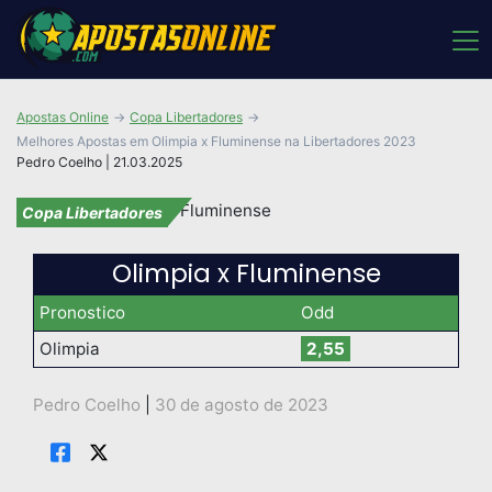
Apostas Online
Copa Libertadores
Melhores Apostas em Olimpia x Fluminense na Libertadores 2023
Pedro Coelho | 21.03.2025
Copa Libertadores
Olimpia x Fluminense
Pronostico
Odd
Olimpia
2,55
Pedro Coelho
|
30 de agosto de 2023