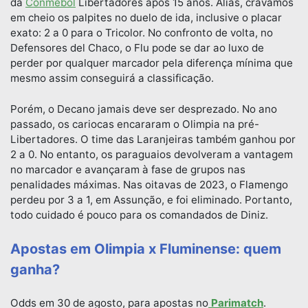
da
Conmebol
Libertadores após 15 anos. Aliás, cravamos
em cheio os palpites no duelo de ida, inclusive o placar
exato: 2 a 0 para o Tricolor. No confronto de volta, no
Defensores del Chaco, o Flu pode se dar ao luxo de
perder por qualquer marcador pela diferença mínima que
mesmo assim conseguirá a classificação.
Porém, o Decano jamais deve ser desprezado. No ano
passado, os cariocas encararam o Olimpia na pré-
Libertadores. O time das Laranjeiras também ganhou por
2 a 0. No entanto, os paraguaios devolveram a vantagem
no marcador e avançaram à fase de grupos nas
penalidades máximas. Nas oitavas de 2023, o Flamengo
perdeu por 3 a 1, em Assunção, e foi eliminado. Portanto,
todo cuidado é pouco para os comandados de Diniz.
Apostas em Olimpia x Fluminense: quem
ganha?
Odds em 30 de agosto, para apostas no
Parimatch
.