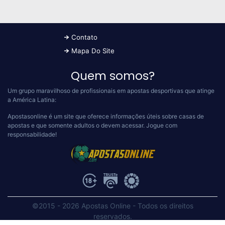
Contato
Mapa Do Site
Quem somos?
Um grupo maravilhoso de profissionais em apostas desportivas que atinge
a América Latina:
Apostasonline é um site que oferece informações úteis sobre casas de
apostas e que somente adultos o devem acessar.
Jogue com
responsabilidade!
©2015 - 2026 Apostas Online
-
Todos os direitos
reservados.