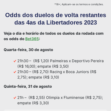
*18+; Aplicam-se os termos e condições.
Odds dos duelos de volta restantes
das 4as da Libertadores 2023
Veja o dia e horário de todos os duelos da rodada com
os odds do
Bet365
:
Quarta-feira, 30 de agosto
21h30 – (R$ 1,20) Palmeiras x Deportivo Pereira
(R$ 16,00); empate (R$ 3,50)
21h30 – (R$ 2,70) Racing x Boca Juniors (R$
2,75); empate (R$ 3,10)
Quinta-feira, 31 de agosto
21h – (R$ 2,55) Olimpia x Fluminense (R$ 2,75);
empate (R$ 3,30)