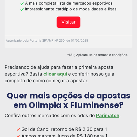
A mais completa lista de mercados esportivos
Impressionante cardápio de modalidades e ligas
Visitar
Autorizado pela Portaria SPA/MF Nº 250, de 07/02/2025
*18+; Aplicam-se os termos e condições.
Precisando de ajuda para fazer a primeira aposta
esportiva? Basta
clicar aqui
e conferir nosso guia
completo de como começar a apostar.
Quer mais opções de apostas
em Olimpia x Fluminense?
Confira outros mercados com os odds do
Parimatch
:
Gol de Cano: retorno de R$ 2,30 para 1
Ambos marcam: lucro de R$ 1,80 para 1