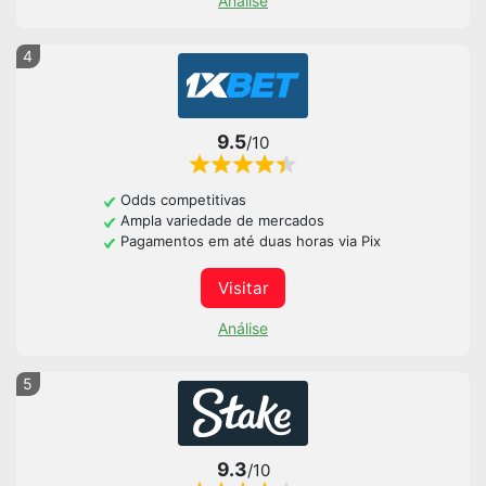
Análise
4
9.5
/10
Odds competitivas
Ampla variedade de mercados
Pagamentos em até duas horas via Pix
Visitar
Análise
5
9.3
/10