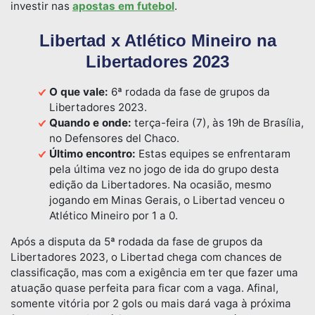
investir nas
apostas em futebol
.
Libertad x Atlético Mineiro na
Libertadores 2023
O que vale:
6ª rodada da fase de grupos da
Libertadores 2023.
Quando e onde:
terça-feira (7), às 19h de Brasília,
no Defensores del Chaco.
Último encontro:
Estas equipes se enfrentaram
pela última vez no jogo de ida do grupo desta
edição da Libertadores. Na ocasião, mesmo
jogando em Minas Gerais, o Libertad venceu o
Atlético Mineiro por 1 a 0.
Após a disputa da 5ª rodada da fase de grupos da
Libertadores 2023, o Libertad chega com chances de
classificação, mas com a exigência em ter que fazer uma
atuação quase perfeita para ficar com a vaga. Afinal,
somente vitória por 2 gols ou mais dará vaga à próxima