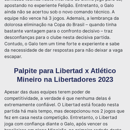
apostando no experiente Felipão. Entretanto, o Galo
ainda não se acertou sob o novo comando técnico. A
equipe não vence há 3 jogos. Ademais, a lembrança da
dolorosa eliminação na Copa do Brasil – quando tinha
bastante vantagem para o confronto decisivo – traz
desconfianças para o clube nesta decisiva partida.
Contudo, o Galo tem um time forte e experiente e sabe
da necessidade de dar respostas para não deixar a vaga
escapar.
Palpite para Libertad x Atlético
Mineiro na Libertadores 2023
Apesar das duas equipes terem poder de
competitividade, a verdade é que nenhuma delas é
extremamente confiável. O Libertad está focado nesta
partida há mais tempo, mas decepcionou nos 2 jogos que
fez em casa nesta competição. Entretanto, o Libertad
joga com confiança diante o Galo, após vencer os