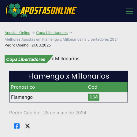
Apostas Online
Copa Libertadores
Melhores Apostas em Flamengo x Millonarios na Libertadores 2024
Pedro Coelho | 21.03.2025
Copa Libertadores
Flamengo x Millonarios
Pronostico
Odd
Flamengo
1,14
Pedro Coelho
|
28 de maio de 2024