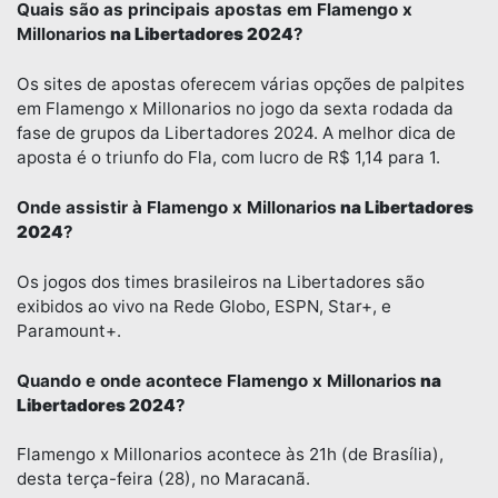
Quais são as principais apostas em Flamengo x
Millonarios
na Libertadores 2024
?
Os sites de apostas oferecem várias opções de palpites
em Flamengo x Millonarios no jogo da sexta rodada da
fase de grupos da Libertadores 2024. A melhor dica de
aposta é o triunfo do Fla, com lucro de R$ 1,14 para 1.
Onde assistir à Flamengo x Millonarios
na Libertadores
2024
?
Os jogos dos times brasileiros na Libertadores são
exibidos ao vivo na Rede Globo, ESPN, Star+, e
Paramount+.
Quando e onde acontece Flamengo x Millonarios
na
Libertadores 2024
?
Flamengo x Millonarios acontece às 21h (de Brasília),
desta terça-feira (28), no Maracanã.