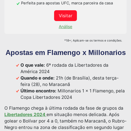
Perfeita para apostas UFC, marca parceira da casa
Visitar
Análise
*18+; Aplicam-se os termos e condições.
Apostas em Flamengo x Millonarios
O que vale:
6ª rodada da Libertadores da
América 2024
Quando e onde:
21h (de Brasília), desta terça-
feira (28), no Maracanã
Último encontro:
Millonarios 1 x 1 Flamengo, pela
Copa Libertadores 2024
O Flamengo chega à última rodada da fase de grupos da
Libertadores 2024
em situação menos delicada. Após
golear o Bolívar por 4 a 0, também no Maracanã, o Rubro-
Negro entrou na zona de classificação em segundo lugar