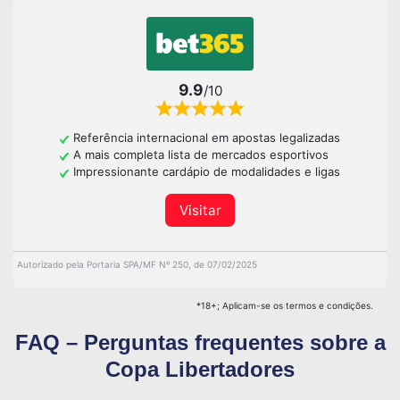
9.9
/10
Referência internacional em apostas legalizadas
A mais completa lista de mercados esportivos
Impressionante cardápio de modalidades e ligas
Visitar
Autorizado pela Portaria SPA/MF Nº 250, de 07/02/2025
*18+; Aplicam-se os termos e condições.
FAQ – Perguntas frequentes sobre a
Copa Libertadores