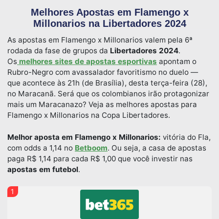
Melhores Apostas em Flamengo x
Millonarios na Libertadores 2024
As apostas em Flamengo x Millonarios valem pela 6ª
rodada da fase de grupos da
Libertadores 2024
.
Os
melhores sites de apostas esportivas
apontam o
Rubro-Negro com avassalador favoritismo no duelo —
que acontece às 21h (de Brasília), desta terça-feira (28),
no Maracanã. Será que os colombianos irão protagonizar
mais um Maracanazo? Veja as melhores apostas para
Flamengo x Millonarios na Copa Libertadores.
Melhor aposta em Flamengo x Millonarios
:
vitória do Fla,
com odds a 1,14 no
Betboom
. Ou seja, a casa de apostas
paga R$ 1,14 para cada R$ 1,00 que você investir nas
apostas em futebol
.
1