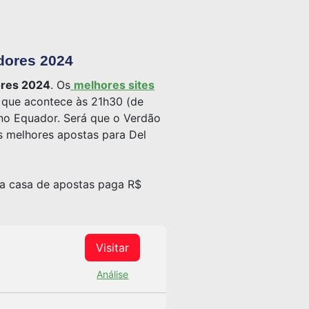
dores 2024
ores 2024
. Os
melhores sites
que acontece às 21h30 (de
 no Equador. Será que o Verdão
as melhores apostas para Del
, a casa de apostas paga R$
Visitar
Análise