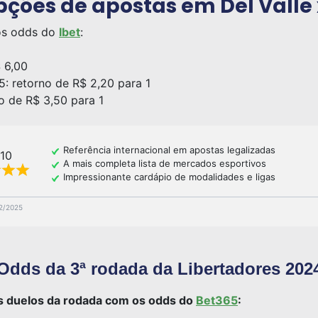
ções de apostas em Del Valle
os odds do
Ibet
:
$ 6,00
5: retorno de R$ 2,20 para 1
o de R$ 3,50 para 1
Referência internacional em apostas legalizadas
/10
A mais completa lista de mercados esportivos
Impressionante cardápio de modalidades e ligas
02/2025
Odds da 3ª rodada da Libertadores 202
 os duelos da rodada com os odds do
Bet365
: