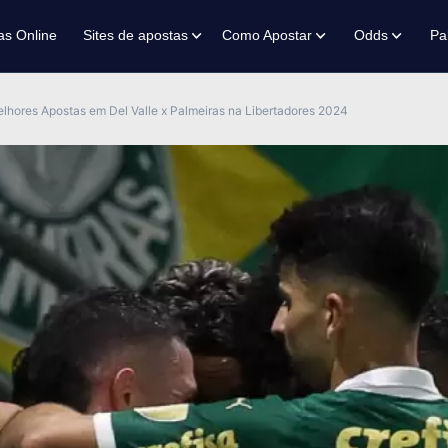
as Online
Sites de apostas
Como Apostar
Odds
Pa
lhores Apostas em Del Valle x Palmeiras na Libertadores 2024