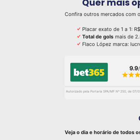
Quer mais op
Confira outros mercados com 
Placar exato de 1 a 1: R
Total de gols
mais de 2.
Flaco López marca: lucr
9.9
Autorizado pela Portaria SPA/MF Nº 250, de 07/
Veja o dia e horário de todos