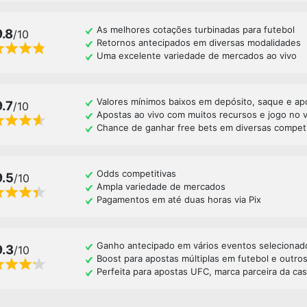
As melhores cotações turbinadas para futebol
9.8
/10
Retornos antecipados em diversas modalidades
Uma excelente variedade de mercados ao vivo
Valores mínimos baixos em depósito, saque e ap
9.7
/10
Apostas ao vivo com muitos recursos e jogo no 
Chance de ganhar free bets em diversas compet
Odds competitivas
9.5
/10
Ampla variedade de mercados
Pagamentos em até duas horas via Pix
Ganho antecipado em vários eventos selecionad
9.3
/10
Boost para apostas múltiplas em futebol e outro
Perfeita para apostas UFC, marca parceira da ca