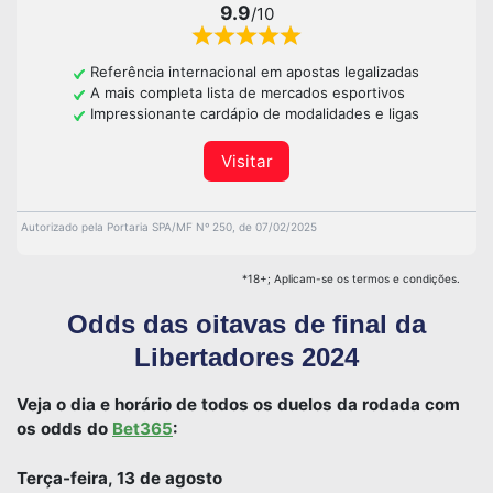
9.9
/10
Referência internacional em apostas legalizadas
A mais completa lista de mercados esportivos
Impressionante cardápio de modalidades e ligas
Visitar
Autorizado pela Portaria SPA/MF Nº 250, de 07/02/2025
*18+; Aplicam-se os termos e condições.
Odds das oitavas de final da
Libertadores 2024
Veja o dia e horário de todos os duelos da rodada com
os odds do
Bet365
:
Terça-feira, 13 de agosto