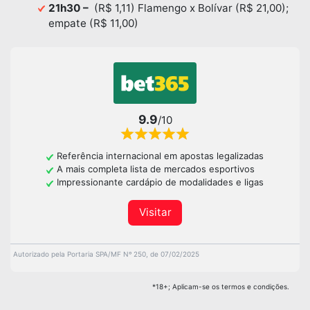
21h30 –
(R$ 1,11) Flamengo x Bolívar (R$ 21,00);
empate (R$ 11,00)
9.9
/10
Referência internacional em apostas legalizadas
A mais completa lista de mercados esportivos
Impressionante cardápio de modalidades e ligas
Visitar
Autorizado pela Portaria SPA/MF Nº 250, de 07/02/2025
*18+; Aplicam-se os termos e condições.