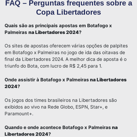
FAQ – Perguntas frequentes sobre a
Copa Libertadores
Quais são as principais apostas em Botafogo x
Palmeiras
na Libertadores 2024
?
Os sites de apostas oferecem várias opções de palpites
em Botafogo x Palmeiras no jogo de ida das oitavas de
final da Libertadores 2024. A melhor dica de aposta é o
triunfo do Bota, com lucro de R$ 2,45 para 1.
Onde assistir à Botafogo x Palmeiras
na Libertadores
2024
?
Os jogos dos times brasileiros na Libertadores são
exibidos ao vivo na Rede Globo, ESPN, Star+, e
Paramount+.
Quando e onde acontece Botafogo x Palmeiras
na
Libertadores 2024
?