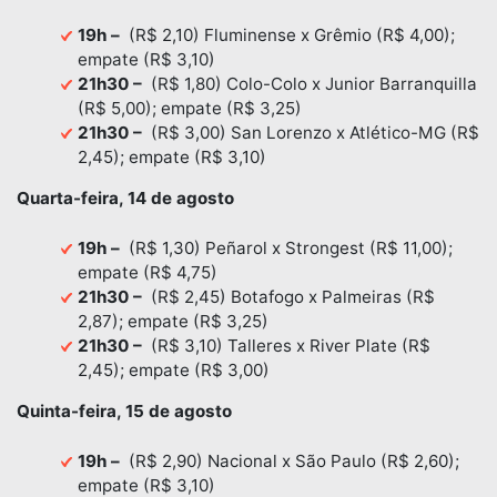
19h –
(R$ 2,10) Fluminense x Grêmio (R$ 4,00);
empate (R$ 3,10)
21h30 –
(R$ 1,80) Colo-Colo x Junior Barranquilla
(R$ 5,00); empate (R$ 3,25)
21h30 –
(R$ 3,00) San Lorenzo x Atlético-MG (R$
2,45); empate (R$ 3,10)
Quarta-feira, 14 de agosto
19h –
(R$ 1,30) Peñarol x Strongest (R$ 11,00);
empate (R$ 4,75)
21h30 –
(R$ 2,45) Botafogo x Palmeiras (R$
2,87); empate (R$ 3,25)
21h30 –
(R$ 3,10) Talleres x River Plate (R$
2,45); empate (R$ 3,00)
Quinta-feira, 15 de agosto
19h –
(R$ 2,90) Nacional x São Paulo (R$ 2,60);
empate (R$ 3,10)