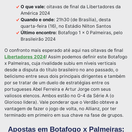
O que vale:
oitavas de final da Libertadores da
América 2024
Quando e onde:
21h30 (de Brasília), desta
quarta-feira (16), no Estádio Nilton Santos
Último encontro:
Botafogo 1 x 0 Palmeiras, pelo
Brasileirão 2024
O confronto mais esperado até aqui nas oitavas de final
Libertadores 2024
! Assim podemos definir este Botafogo
x Palmeiras, cuja rivalidade subiu em níveis verticais
desde a disputa do título brasileiro no ano passado, o
belicismo entre seus dois principais dirigentes e também
por se tratar de um duelo de estratégias entre os
portugueses Abel Ferreira e Artur Jorge com seus
valiosos elencos. Ambos estão no G-4 da Série A (o
Glorioso lidera). Vale ponderar que o Verdão obteve a
vantagem de fazer o jogo de volta, no Allianz, por ter
terminado em primeiro em sua chave na fase de grupos.
Apostas em Botafogo x Palmeiras
: