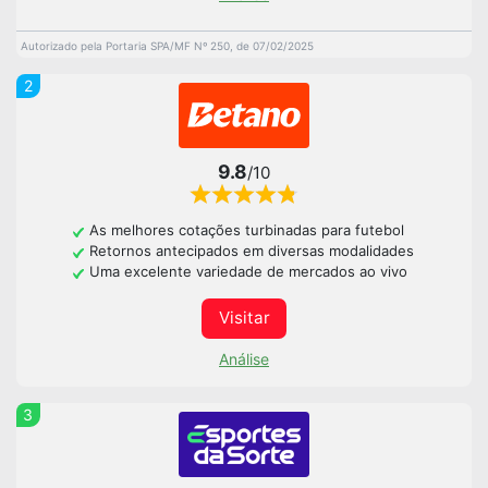
Autorizado pela Portaria SPA/MF Nº 250, de 07/02/2025
2
9.8
/10
As melhores cotações turbinadas para futebol
Retornos antecipados em diversas modalidades
Uma excelente variedade de mercados ao vivo
Visitar
Análise
3