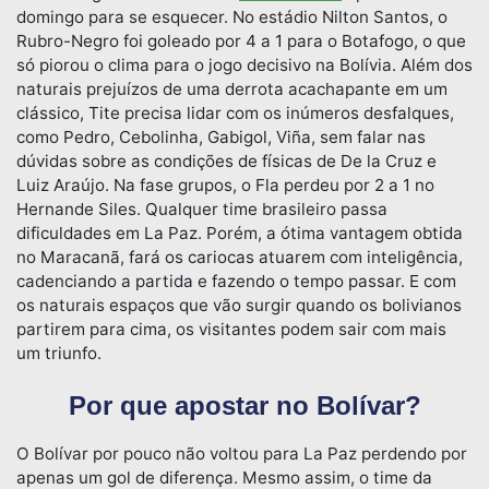
domingo para se esquecer. No estádio Nilton Santos, o
Rubro-Negro foi goleado por 4 a 1 para o Botafogo, o que
só piorou o clima para o jogo decisivo na Bolívia. Além dos
naturais prejuízos de uma derrota acachapante em um
clássico, Tite precisa lidar com os inúmeros desfalques,
como Pedro, Cebolinha, Gabigol, Viña, sem falar nas
dúvidas sobre as condições de físicas de De la Cruz e
Luiz Araújo. Na fase grupos, o Fla perdeu por 2 a 1 no
Hernande Siles. Qualquer time brasileiro passa
dificuldades em La Paz. Porém, a ótima vantagem obtida
no Maracanã, fará os cariocas atuarem com inteligência,
cadenciando a partida e fazendo o tempo passar. E com
os naturais espaços que vão surgir quando os bolivianos
partirem para cima, os visitantes podem sair com mais
um triunfo.
Por que apostar no
Bolívar
?
O Bolívar por pouco não voltou para La Paz perdendo por
apenas um gol de diferença. Mesmo assim, o time da