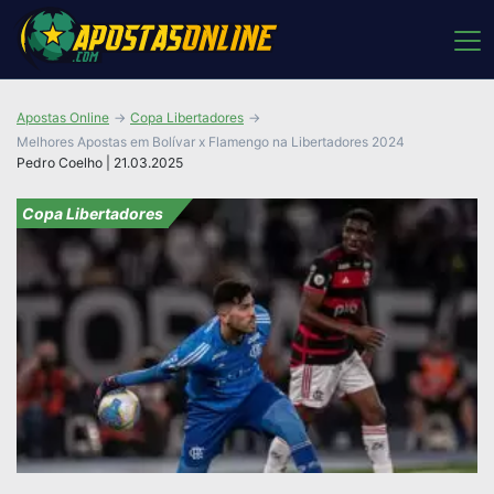
Apostas Online
Copa Libertadores
Melhores Apostas em Bolívar x Flamengo na Libertadores 2024
Pedro Coelho | 21.03.2025
Copa Libertadores