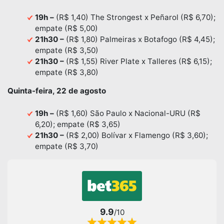
19h –
(R$ 1,40) The Strongest x Peñarol (R$ 6,70);
empate (R$ 5,00)
21h30 –
(R$ 1,80) Palmeiras x Botafogo (R$ 4,45);
empate (R$ 3,50)
21h30 –
(R$ 1,55) River Plate x Talleres (R$ 6,15);
empate (R$ 3,80)
Quinta-feira, 22 de agosto
19h –
(R$ 1,60) São Paulo x Nacional-URU (R$
6,20); empate (R$ 3,65)
21h30 –
(R$ 2,00) Bolívar x Flamengo (R$ 3,60);
empate (R$ 3,70)
9.9
/10