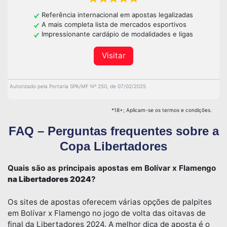
Referência internacional em apostas legalizadas
A mais completa lista de mercados esportivos
Impressionante cardápio de modalidades e ligas
Visitar
Autorizado pela Portaria SPA/MF Nº 250, de 07/02/2025
*18+; Aplicam-se os termos e condições.
FAQ – Perguntas frequentes sobre a
Copa Libertadores
Quais são as principais apostas em Bolívar x Flamengo
na Libertadores 2024
?
Os sites de apostas oferecem várias opções de palpites
em Bolívar x Flamengo no jogo de volta das oitavas de
final da Libertadores 2024. A melhor dica de aposta é o