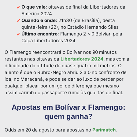
O que vale:
oitavas de final da Libertadores da
América 2024
Quando e onde:
21h30 (de Brasília), desta
quinta-feira (22), no Estádio Hernando Siles
Último encontro:
Flamengo 2 x 0 Bolvíar, pela
Copa Libertadores 2024
O Flamengo reencontrará o Bolívar nos 90 minutos
restantes nas oitavas da
Libertadores 2024
,
mas com a
dificuldade da altitude de quase quatro mil metros. O
alento é que o Rubro-Negro abriu 2 a 0 no confronto de
ida, no Maracanã, e pode se dar ao luxo de perder por
qualquer placar por um gol de diferença que mesmo
assim carimba o passaporte rumo às quartas de final.
Apostas em Bolívar x Flamengo
:
quem ganha?
Odds em 20 de agosto para apostas no
Parimatch
.