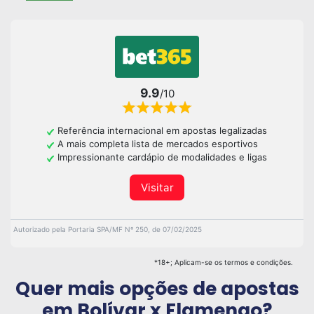
9.9
/10
Referência internacional em apostas legalizadas
A mais completa lista de mercados esportivos
Impressionante cardápio de modalidades e ligas
Visitar
Autorizado pela Portaria SPA/MF Nº 250, de 07/02/2025
*18+; Aplicam-se os termos e condições.
Quer mais opções de apostas
em Bolívar x Flamengo?