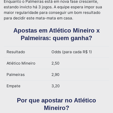
Enquanto o Palmeiras está em nova fase crescente,
estando invicto há 3 jogos. A equipe espera impor sua
maior regularidade para conseguir um bom resultado
para decidir este mata-mata em casa.
Apostas em Atlético Mineiro x
Palmeiras: quem ganha?
Resultado
Odds (para cada R$ 1)
Atlético Mineiro
2,50
Palmeiras
2,90
Empate
3,20
Por que apostar no Atlético
Mineiro?