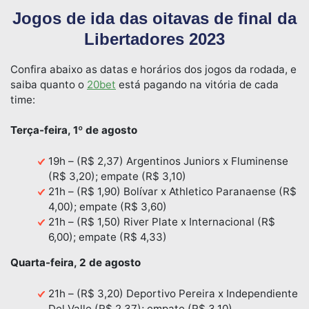
Jogos de ida das oitavas de final da
Libertadores 2023
Confira abaixo as datas e horários dos jogos da rodada, e
saiba quanto o
20bet
está pagando na vitória de cada
time:
Terça-feira, 1º de agosto
19h – (R$ 2,37) Argentinos Juniors x Fluminense
(R$ 3,20); empate (R$ 3,10)
21h – (R$ 1,90) Bolívar x Athletico Paranaense (R$
4,00); empate (R$ 3,60)
21h – (R$ 1,50) River Plate x Internacional (R$
6,00); empate (R$ 4,33)
Quarta-feira, 2 de agosto
21h – (R$ 3,20) Deportivo Pereira x Independiente
Del Valle (R$ 2,37); empate (R$ 3,10)