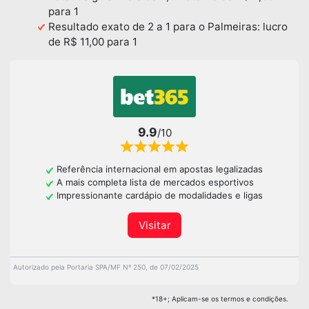
para 1
Resultado exato de 2 a 1 para o Palmeiras: lucro
de R$ 11,00 para 1
9.9
/10
Referência internacional em apostas legalizadas
A mais completa lista de mercados esportivos
Impressionante cardápio de modalidades e ligas
Visitar
Autorizado pela Portaria SPA/MF Nº 250, de 07/02/2025
*18+; Aplicam-se os termos e condições.