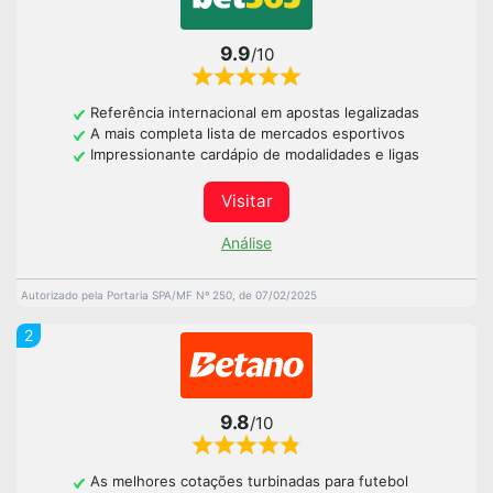
9.9
/10
Referência internacional em apostas legalizadas
A mais completa lista de mercados esportivos
Impressionante cardápio de modalidades e ligas
Visitar
Análise
Autorizado pela Portaria SPA/MF Nº 250, de 07/02/2025
2
9.8
/10
As melhores cotações turbinadas para futebol