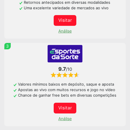
Retornos antecipados em diversas modalidades
Uma excelente variedade de mercados ao vivo
Visitar
Análise
3
9.7
/10
Valores mínimos baixos em depósito, saque e aposta
Apostas ao vivo com muitos recursos e jogo no vídeo
Chance de ganhar free bets em diversas competições
Visitar
Análise