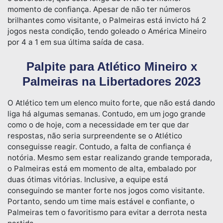
momento de confiança. Apesar de não ter números
brilhantes como visitante, o Palmeiras está invicto há 2
jogos nesta condição, tendo goleado o América Mineiro
por 4 a 1 em sua última saída de casa.
Palpite para Atlético Mineiro x
Palmeiras na Libertadores 2023
O Atlético tem um elenco muito forte, que não está dando
liga há algumas semanas. Contudo, em um jogo grande
como o de hoje, com a necessidade em ter que dar
respostas, não seria surpreendente se o Atlético
conseguisse reagir. Contudo, a falta de confiança é
notória. Mesmo sem estar realizando grande temporada,
o Palmeiras está em momento de alta, embalado por
duas ótimas vitórias. Inclusive, a equipe está
conseguindo se manter forte nos jogos como visitante.
Portanto, sendo um time mais estável e confiante, o
Palmeiras tem o favoritismo para evitar a derrota nesta