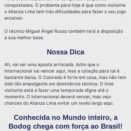
conquistados. O problema para hoje é que como visitante
o Alianza Lima tem tido dificuldades para fazer o seu jogo
encaixar.
O técnico Miguel Ángel Russo também terá a disposição
a sua melhor base.
Nossa Dica
Ah, vai ser uma aposta arriscada. Acho que o
Internacional vai vencer aqui, mas a cotação para tal é
bastante baixa. O Colorado é forte em casa, mas não tem
sido tão empolgante em dominância técnica. O time
visitante está a fazer uma temporada digna até o
momento. O Internacional deverá vencer, mas vejo
chances do Alianza Lima evitar um revés largo aqui.
Conhecida no Mundo inteiro, a
Bodog chega com força ao Brasil!