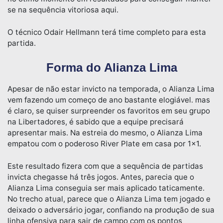
se na sequência vitoriosa aqui.
O técnico Odair Hellmann terá time completo para esta
partida.
Forma do Alianza Lima
Apesar de não estar invicto na temporada, o Alianza Lima
vem fazendo um começo de ano bastante elogiável. mas
é claro, se quiser surpreender os favoritos em seu grupo
na Libertadores, é sabido que a equipe precisará
apresentar mais. Na estreia do mesmo, o Alianza Lima
empatou com o poderoso River Plate em casa por 1×1.
Este resultado fizera com que a sequência de partidas
invicta chegasse há três jogos. Antes, parecia que o
Alianza Lima conseguia ser mais aplicado taticamente.
No trecho atual, parece que o Alianza Lima tem jogado e
deixado o adversário jogar, confiando na produção de sua
linha ofensiva para sair de campo com os pontos