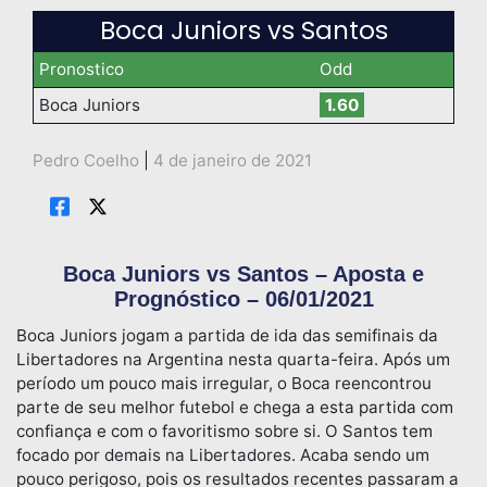
Boca Juniors vs Santos
Pronostico
Odd
Boca Juniors
1.60
Pedro Coelho
|
4 de janeiro de 2021
Boca Juniors vs Santos – Aposta e
Prognóstico – 06/01/2021
Boca Juniors jogam a partida de ida das semifinais da
Libertadores na Argentina nesta quarta-feira. Após um
período um pouco mais irregular, o Boca reencontrou
parte de seu melhor futebol e chega a esta partida com
confiança e com o favoritismo sobre si. O Santos tem
focado por demais na Libertadores. Acaba sendo um
pouco perigoso, pois os resultados recentes passaram a