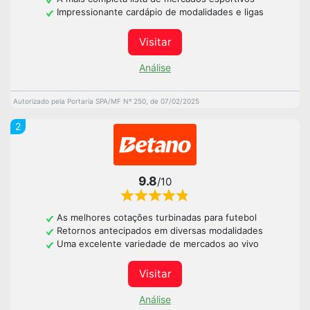
Impressionante cardápio de modalidades e ligas
Visitar
Análise
Autorizado pela Portaria SPA/MF Nº 250, de 07/02/2025
2
9.8
/10
As melhores cotações turbinadas para futebol
Retornos antecipados em diversas modalidades
Uma excelente variedade de mercados ao vivo
Visitar
Análise