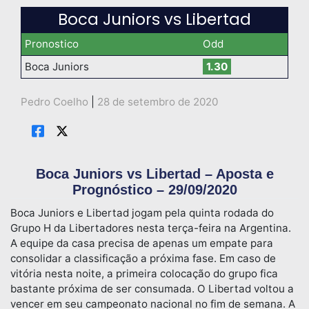
Boca Juniors vs Libertad
Pronostico
Odd
Boca Juniors
1.30
Pedro Coelho
|
28 de setembro de 2020
Boca Juniors vs Libertad – Aposta e
Prognóstico – 29/09/2020
Boca Juniors e Libertad jogam pela quinta rodada do
Grupo H da Libertadores nesta terça-feira na Argentina.
A equipe da casa precisa de apenas um empate para
consolidar a classificação a próxima fase. Em caso de
vitória nesta noite, a primeira colocação do grupo fica
bastante próxima de ser consumada. O Libertad voltou a
vencer em seu campeonato nacional no fim de semana. A