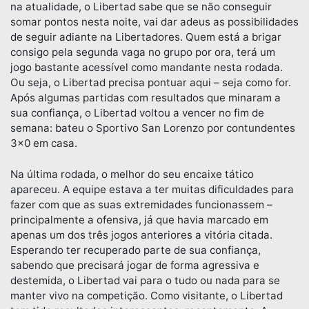
na atualidade, o Libertad sabe que se não conseguir
somar pontos nesta noite, vai dar adeus as possibilidades
de seguir adiante na Libertadores. Quem está a brigar
consigo pela segunda vaga no grupo por ora, terá um
jogo bastante acessível como mandante nesta rodada.
Ou seja, o Libertad precisa pontuar aqui – seja como for.
Após algumas partidas com resultados que minaram a
sua confiança, o Libertad voltou a vencer no fim de
semana: bateu o Sportivo San Lorenzo por contundentes
3×0 em casa.
Na última rodada, o melhor do seu encaixe tático
apareceu. A equipe estava a ter muitas dificuldades para
fazer com que as suas extremidades funcionassem –
principalmente a ofensiva, já que havia marcado em
apenas um dos três jogos anteriores a vitória citada.
Esperando ter recuperado parte de sua confiança,
sabendo que precisará jogar de forma agressiva e
destemida, o Libertad vai para o tudo ou nada para se
manter vivo na competição. Como visitante, o Libertad