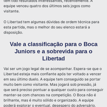
tem tido resultados interessantes, recentemente. A
equipe venceu quatro dos últimos seis jogos como
visitante.
O Libertad tem algumas dúvidas de ordem técnica para
esta partida, mas o melhor do seu elenco estará a
disposição.
Vale a classificação para o Boca
Juniors e a sobrevida para o
Libertad
Vai ser um jogo legal de se acompanhar. Espera-se que o
Libertad esteja mais confiante após ter voltado a vencer
em seu último duelo. A equipe tem conseguido se portar
muito bem como visitante. Mas jogará sob pressão, já
que será preciso pontuar a qualquer custo para conseguir
manter-se com chances na competição. O Boca não é
brilhante, mas é muito sólido e organizado. A equipe
poderá explorar o eventual, desespero do adversário.