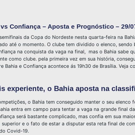
 vs Confiança – Aposta e Prognóstico – 29/0
semifinais da Copa do Nordeste nesta quarta-feira na Bah
ado até o momento. O clube tem dividido o elenco, send
onfiança na conquista da vaga na final, mas o Bahia sabe qu
te como clube. pela primeira vez em sua história, conse
e Bahia e Confiança acontece ás 19h30 de Brasília. Veja 
s experiente, o Bahia aposta na classif
mpetições, o Bahia tem conseguido manter o seu elenco 
o Bahia entra em campo para tentar a vaga na grande final 
fiança será bastante complicado, mas confia em sua maior 
 superior e o fato de estar a disputar esta reta final de c
do Covid-19.