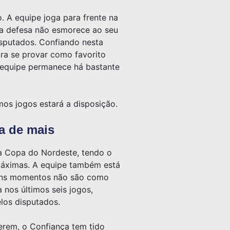
A equipe joga para frente na
sua defesa não esmorece ao seu
isputados. Confiando nesta
ara se provar como favorito
 equipe permanece há bastante
mos jogos estará a disposição.
sa de mais
da Copa do Nordeste, tendo o
 máximas. A equipe também está
 bons momentos não são como
nos últimos seis jogos,
los disputados.
erem, o Confiança tem tido