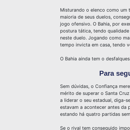
Misturando o elenco como um t
maioria de seus duelos, conseg
jogo ofensivo. O Bahia, por ex
postura tática, tendo qualidade
neste duelo. Jogando como man
tempo invicta em casa, tendo v
O Bahia ainda tem o desfalques
Para segu
Sem dúvidas, o Confiança merec
mérito de superar o Santa Cruz
a liderar o seu estadual, diga
estavam a acontecer antes da p
estando há quatro partidas sem
Se o rival tem conseguido impo