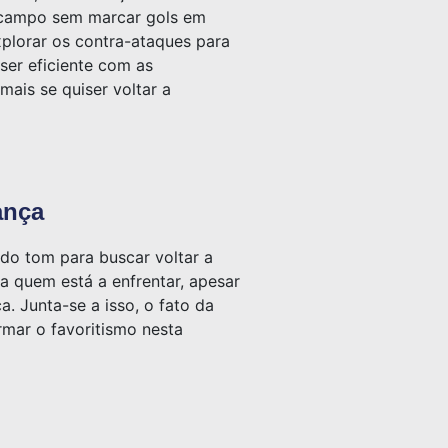
de campo sem marcar gols em
xplorar os contra-ataques para
ser eficiente com as
mais se quiser voltar a
ança
 do tom para buscar voltar a
 quem está a enfrentar, apesar
. Junta-se a isso, o fato da
rmar o favoritismo nesta