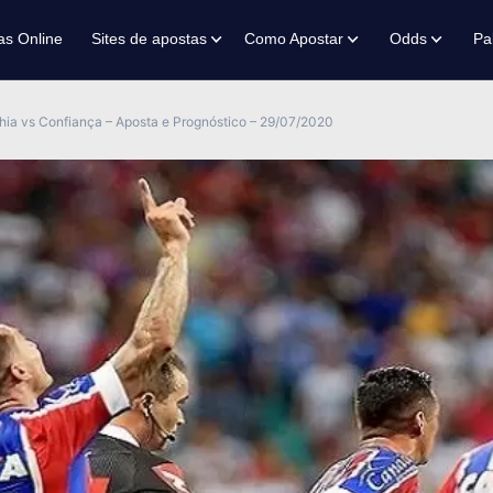
as Online
Sites de apostas
Como Apostar
Odds
Pa
hia vs Confiança – Aposta e Prognóstico – 29/07/2020