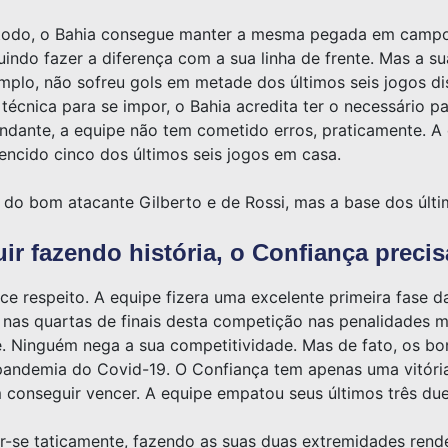
odo, o Bahia consegue manter a mesma pegada em campo. 
uindo fazer a diferença com a sua linha de frente. Mas a 
emplo, não sofreu gols em metade dos últimos seis jogos d
 técnica para se impor, o Bahia acredita ter o necessário p
dante, a equipe não tem cometido erros, praticamente. A
encido cinco dos últimos seis jogos em casa.
 do bom atacante Gilberto e de Rossi, mas a base dos últi
ir fazendo história, o Confiança preci
e respeito. A equipe fizera uma excelente primeira fase 
 nas quartas de finais desta competição nas penalidades
-se. Ninguém nega a sua competitividade. Mas de fato, os
andemia do Covid-19. O Confiança tem apenas uma vitória 
 conseguir vencer. A equipe empatou seus últimos três due
r-se taticamente, fazendo as suas duas extremidades rend