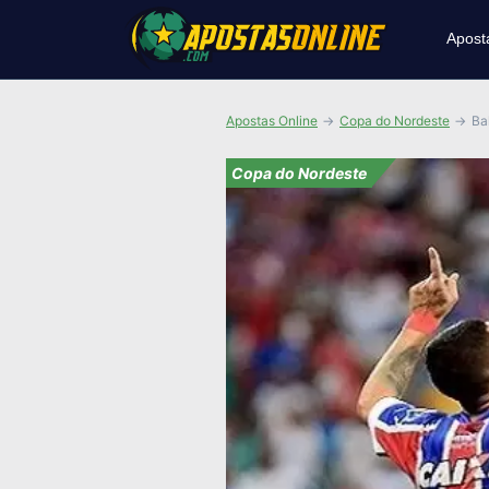
Apost
Apostas Online
Copa do Nordeste
Ba
Copa do Nordeste