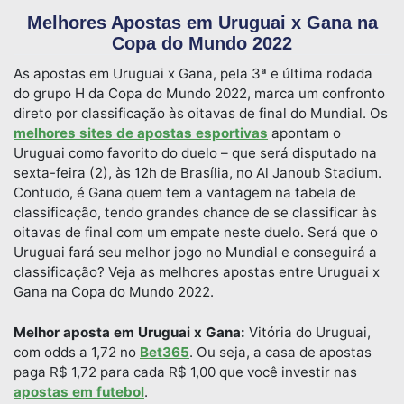
Melhores Apostas em Uruguai x Gana na
Copa do Mundo 2022
As apostas em Uruguai x Gana, pela 3ª e última rodada
do grupo H da Copa do Mundo 2022, marca um confronto
direto por classificação às oitavas de final do Mundial. Os
melhores sites de apostas esportivas
apontam o
Uruguai como favorito do duelo – que será disputado na
sexta-feira (2), às 12h de Brasília, no Al Janoub Stadium.
Contudo, é Gana quem tem a vantagem na tabela de
classificação, tendo grandes chance de se classificar às
oitavas de final com um empate neste duelo. Será que o
Uruguai fará seu melhor jogo no Mundial e conseguirá a
classificação? Veja as melhores apostas entre Uruguai x
Gana na Copa do Mundo 2022.
Melhor aposta em Uruguai x Gana:
Vitória do Uruguai,
com odds a 1,72 no
Bet365
. Ou seja, a casa de apostas
paga R$ 1,72 para cada R$ 1,00 que você investir nas
apostas em futebol
.