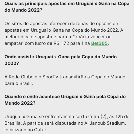
Quais as principais apostas em Uruguai x Gana na Copa
do Mundo 2022?
Os sites de apostas oferecem dezenas de opções de
apostas em Uruguai x Gana na Copa do Mundo 2022. A
melhor dica de aposta é para a Croácia vencer ou
empatar, com lucro de R$ 1,72 para 1 na
Bet365
.
Onde assistir Uruguai x Gana pela Copa do Mundo
2022?
A Rede Globo e o SporTV transmitirão a Copa do Mundo
para o Brasil.
Quando e onde acontece Uruguai x Gana pela Copa do
Mundo 2022?
Uruguai x Gana se enfrentam na sexta-feira (2), às 12h de
Brasília. A partida será disputada no Al Janoub Stadium,
localizado no Catar.