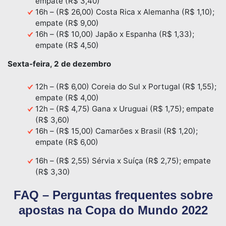
empate (R$ 3,40)
16h – (R$ 26,00) Costa Rica x Alemanha (R$ 1,10);
empate (R$ 9,00)
16h – (R$ 10,00) Japão x Espanha (R$ 1,33);
empate (R$ 4,50)
Sexta-feira, 2 de dezembro
12h – (R$ 6,00) Coreia do Sul x Portugal (R$ 1,55);
empate (R$ 4,00)
12h – (R$ 4,75) Gana x Uruguai (R$ 1,75); empate
(R$ 3,60)
16h – (R$ 15,00) Camarões x Brasil (R$ 1,20);
empate (R$ 6,00)
16h – (R$ 2,55) Sérvia x Suíça (R$ 2,75); empate
(R$ 3,30)
FAQ – Perguntas frequentes sobre
apostas na Copa do Mundo 2022