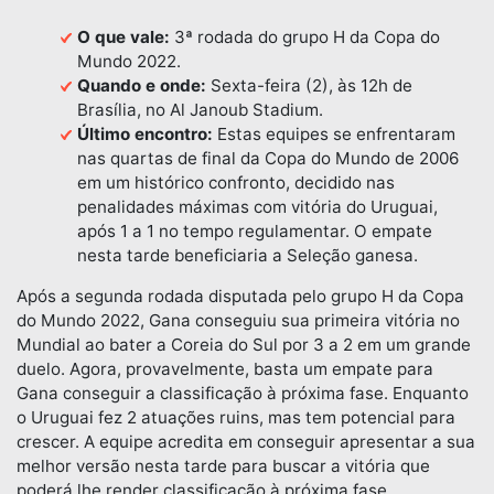
O que vale:
3ª rodada do grupo H da Copa do
Mundo 2022.
Quando e onde:
Sexta-feira (2), às 12h de
Brasília, no Al Janoub Stadium.
Último encontro:
Estas equipes se enfrentaram
nas quartas de final da Copa do Mundo de 2006
em um histórico confronto, decidido nas
penalidades máximas com vitória do Uruguai,
após 1 a 1 no tempo regulamentar. O empate
nesta tarde beneficiaria a Seleção ganesa.
Após a segunda rodada disputada pelo grupo H da Copa
do Mundo 2022, Gana conseguiu sua primeira vitória no
Mundial ao bater a Coreia do Sul por 3 a 2 em um grande
duelo. Agora, provavelmente, basta um empate para
Gana conseguir a classificação à próxima fase. Enquanto
o Uruguai fez 2 atuações ruins, mas tem potencial para
crescer. A equipe acredita em conseguir apresentar a sua
melhor versão nesta tarde para buscar a vitória que
poderá lhe render classificação à próxima fase.