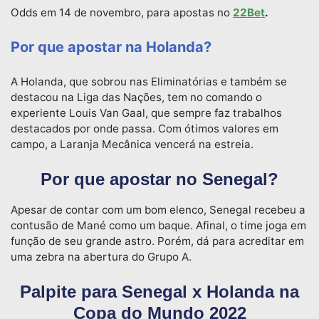
Odds em 14 de novembro, para apostas no
22Bet
.
Por que apostar na Holanda?
A Holanda, que sobrou nas Eliminatórias e também se
destacou na Liga das Nações, tem no comando o
experiente Louis Van Gaal, que sempre faz trabalhos
destacados por onde passa. Com ótimos valores em
campo, a Laranja Mecânica vencerá na estreia.
Por que apostar no Senegal?
Apesar de contar com um bom elenco, Senegal recebeu a
contusão de Mané como um baque. Afinal, o time joga em
função de seu grande astro. Porém, dá para acreditar em
uma zebra na abertura do Grupo A.
Palpite para Senegal x Holanda na
Copa do Mundo 2022