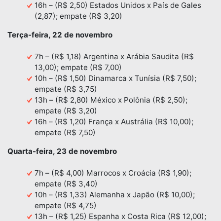
16h – (R$ 2,50) Estados Unidos x País de Gales
(2,87); empate (R$ 3,20)
Terça-feira, 22 de novembro
7h – (R$ 1,18) Argentina x Arábia Saudita (R$
13,00); empate (R$ 7,00)
10h – (R$ 1,50) Dinamarca x Tunísia (R$ 7,50);
empate (R$ 3,75)
13h – (R$ 2,80) México x Polônia (R$ 2,50);
empate (R$ 3,20)
16h – (R$ 1,20) França x Austrália (R$ 10,00);
empate (R$ 7,50)
Quarta-feira, 23 de novembro
7h – (R$ 4,00) Marrocos x Croácia (R$ 1,90);
empate (R$ 3,40)
10h – (R$ 1,33) Alemanha x Japão (R$ 10,00);
empate (R$ 4,75)
13h – (R$ 1,25) Espanha x Costa Rica (R$ 12,00);