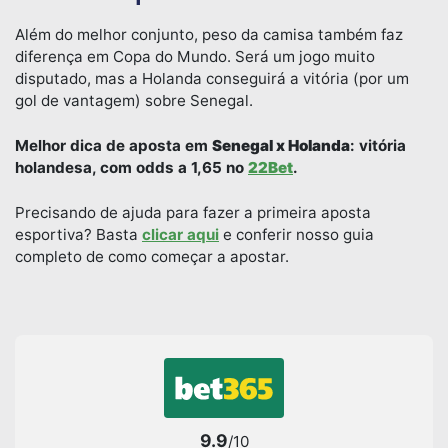
Além do melhor conjunto, peso da camisa também faz
diferença em Copa do Mundo. Será um jogo muito
disputado, mas a Holanda conseguirá a vitória (por um
gol de vantagem) sobre Senegal.
Melhor dica de aposta em
Senegal x Holanda
:
vitória
holandesa, com odds a 1,65 no
22Bet
.
Precisando de ajuda para fazer a primeira aposta
esportiva? Basta
clicar aqui
e conferir nosso guia
completo de como começar a apostar.
9.9
/10