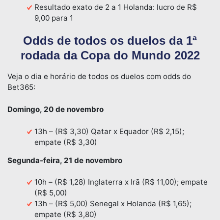
Resultado exato de 2 a 1 Holanda: lucro de R$
9,00 para 1
Odds de todos os duelos da 1ª
rodada da Copa do Mundo 2022
Veja o dia e horário de todos os duelos com odds do
Bet365:
Domingo, 20 de novembro
13h – (R$ 3,30) Qatar x Equador (R$ 2,15);
empate (R$ 3,30)
Segunda-feira, 21 de novembro
10h – (R$ 1,28) Inglaterra x Irã (R$ 11,00); empate
(R$ 5,00)
13h – (R$ 5,00) Senegal x Holanda (R$ 1,65);
empate (R$ 3,80)