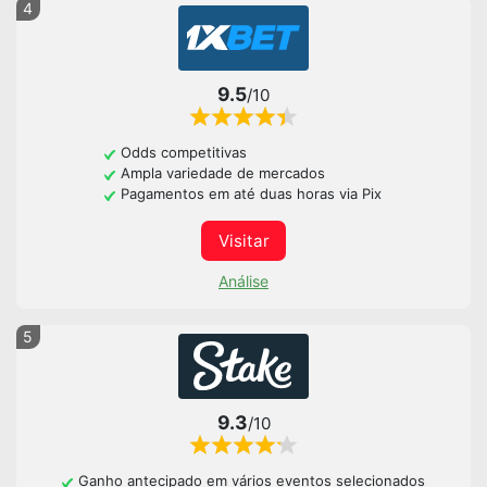
4
9.5
/10
Odds competitivas
Ampla variedade de mercados
Pagamentos em até duas horas via Pix
Visitar
Análise
5
9.3
/10
Ganho antecipado em vários eventos selecionados