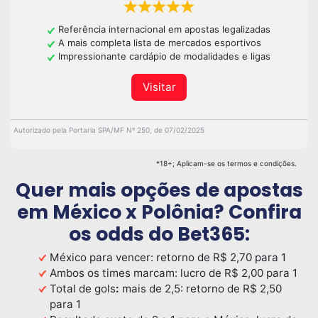
Referência internacional em apostas legalizadas
A mais completa lista de mercados esportivos
Impressionante cardápio de modalidades e ligas
Visitar
Autorizado pela Portaria SPA/MF Nº 250, de 07/02/2025
*18+; Aplicam-se os termos e condições.
Quer mais opções de apostas
em México x Polônia? Confira
os odds do Bet365:
México para vencer: retorno de R$ 2,70 para 1
Ambos os times marcam: lucro de R$ 2,00 para 1
Total de gols
:
mais de 2,5: retorno de R$ 2,50
para 1