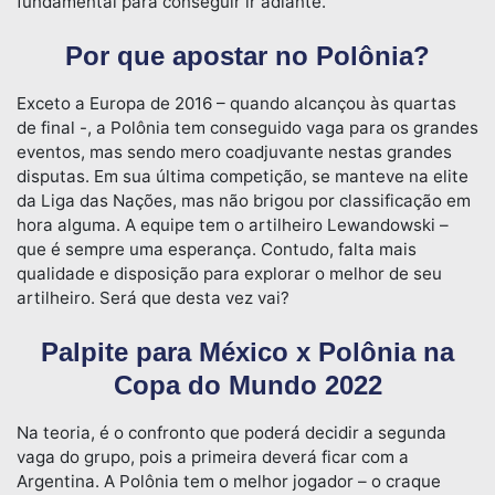
fundamental para conseguir ir adiante.
Por que apostar no Polônia?
Exceto a Europa de 2016 – quando alcançou às quartas
de final -, a Polônia tem conseguido vaga para os grandes
eventos, mas sendo mero coadjuvante nestas grandes
disputas. Em sua última competição, se manteve na elite
da Liga das Nações, mas não brigou por classificação em
hora alguma. A equipe tem o artilheiro Lewandowski –
que é sempre uma esperança. Contudo, falta mais
qualidade e disposição para explorar o melhor de seu
artilheiro. Será que desta vez vai?
Palpite para México x Polônia na
Copa do Mundo 2022
Na teoria, é o confronto que poderá decidir a segunda
vaga do grupo, pois a primeira deverá ficar com a
Argentina. A Polônia tem o melhor jogador – o craque