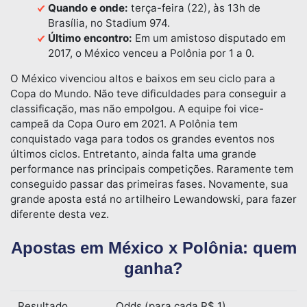
Quando e onde:
terça-feira (22), às 13h de
Brasília, no Stadium 974.
Último encontro:
Em um amistoso disputado em
2017, o México venceu a Polônia por 1 a 0.
O México vivenciou altos e baixos em seu ciclo para a
Copa do Mundo. Não teve dificuldades para conseguir a
classificação, mas não empolgou. A equipe foi vice-
campeã da Copa Ouro em 2021. A Polônia tem
conquistado vaga para todos os grandes eventos nos
últimos ciclos. Entretanto, ainda falta uma grande
performance nas principais competições. Raramente tem
conseguido passar das primeiras fases. Novamente, sua
grande aposta está no artilheiro Lewandowski, para fazer
diferente desta vez.
Apostas em México x Polônia: quem
ganha?
Resultado
Odds (para cada R$ 1)