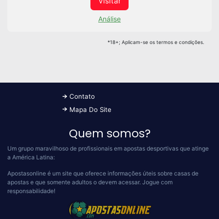
Visitar
Análise
*18+; Aplicam-se os termos e condições.
Contato
Mapa Do Site
Quem somos?
Um grupo maravilhoso de profissionais em apostas desportivas que atinge
a América Latina:
Apostasonline é um site que oferece informações úteis sobre casas de
apostas e que somente adultos o devem acessar.
Jogue com
responsabilidade!