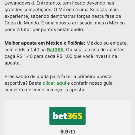
Lewandowski. Entretanto, tem ficado devendo nas
grandes competições. O México é uma Seleção mais
experiente, sabendo demonstrar forças nesta fase da
Copa do Mundo. É uma aposta arriscada, mas o México
poderá lutar por pontos neste duelo.
Melhor aposta em México x Polônia:
México ou empate,
com odds a 1,40 na
Bet365
. Ou seja, a casa de apostas
paga R$ 1,40 para cada R$ 1,00 que você investir na
aposta.
Precisando de ajuda para fazer a primeira aposta
esportiva? Basta
clicar aqui
e conferir nosso guia
completo de como começar a apostar.
9.9
/10