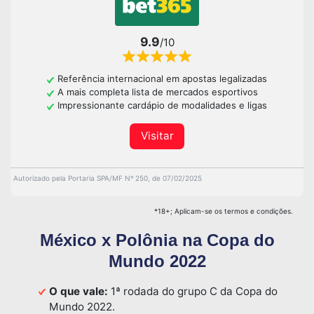
9.9
/10
Referência internacional em apostas legalizadas
A mais completa lista de mercados esportivos
Impressionante cardápio de modalidades e ligas
Visitar
Autorizado pela Portaria SPA/MF Nº 250, de 07/02/2025
*18+; Aplicam-se os termos e condições.
México x Polônia na Copa do
Mundo 2022
O que vale:
1ª rodada do grupo C da Copa do
Mundo 2022.