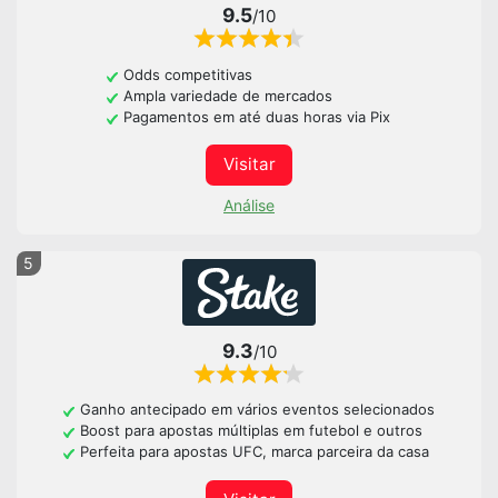
9.5
/10
Odds competitivas
Ampla variedade de mercados
Pagamentos em até duas horas via Pix
Visitar
Análise
5
9.3
/10
Ganho antecipado em vários eventos selecionados
Boost para apostas múltiplas em futebol e outros
Perfeita para apostas UFC, marca parceira da casa