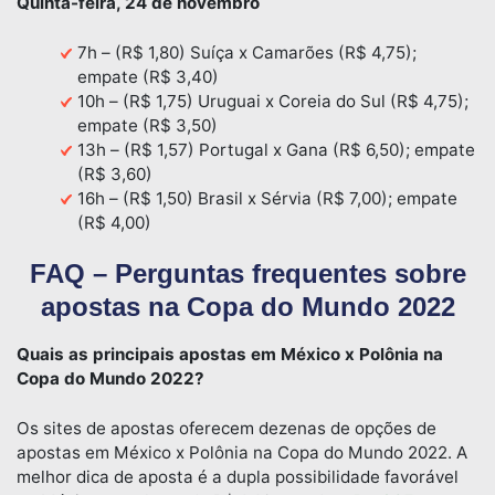
Quinta-feira, 24 de novembro
7h – (R$ 1,80) Suíça x Camarões (R$ 4,75);
empate (R$ 3,40)
10h – (R$ 1,75) Uruguai x Coreia do Sul (R$ 4,75);
empate (R$ 3,50)
13h – (R$ 1,57) Portugal x Gana (R$ 6,50); empate
(R$ 3,60)
16h – (R$ 1,50) Brasil x Sérvia (R$ 7,00); empate
(R$ 4,00)
FAQ – Perguntas frequentes sobre
apostas na Copa do Mundo 2022
Quais as principais apostas em México x Polônia na
Copa do Mundo 2022?
Os sites de apostas oferecem dezenas de opções de
apostas em México x Polônia na Copa do Mundo 2022. A
melhor dica de aposta é a dupla possibilidade favorável