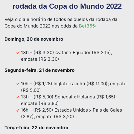
rodada da Copa do Mundo 2022
Veja o dia e horário de todos os duelos da rodada da
Copa do Mundo 2022 nos odds da
Bet365
:
Domingo, 20 de novembro
13h – (R$ 3,30) Qatar x Equador (R$ 2,15);
empate (R$ 3,30)
Segunda-feira, 21 de novembro
10h – (R$ 1,28) Inglaterra x Irã (R$ 11,00); empate
(R$ 5,00)
13h – (R$ 5,00) Senegal x Holanda (R$ 1,65);
empate (R$ 3,80)
16h – (R$ 2,50) Estados Unidos x País de Gales
(2,87); empate (R$ 3,20)
Terça-feira, 22 de novembro