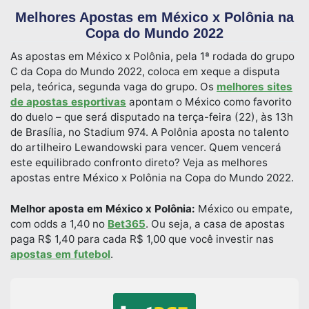
Melhores Apostas em México x Polônia na
Copa do Mundo 2022
As apostas em México x Polônia, pela 1ª rodada do grupo
C da Copa do Mundo 2022, coloca em xeque a disputa
pela, teórica, segunda vaga do grupo. Os
melhores sites
de apostas esportivas
apontam o México como favorito
do duelo – que será disputado na terça-feira (22), às 13h
de Brasília, no Stadium 974. A Polônia aposta no talento
do artilheiro Lewandowski para vencer. Quem vencerá
este equilibrado confronto direto? Veja as melhores
apostas entre México x Polônia na Copa do Mundo 2022.
Melhor aposta em México x Polônia:
México ou empate,
com odds a 1,40 no
Bet365
. Ou seja, a casa de apostas
paga R$ 1,40 para cada R$ 1,00 que você investir nas
apostas em futebol
.