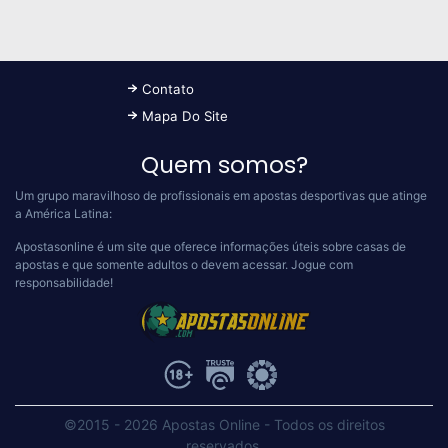
Contato
Mapa Do Site
Quem somos?
Um grupo maravilhoso de profissionais em apostas desportivas que atinge
a América Latina:
Apostasonline é um site que oferece informações úteis sobre casas de
apostas e que somente adultos o devem acessar.
Jogue com
responsabilidade!
©2015 - 2026 Apostas Online
-
Todos os direitos
reservados.