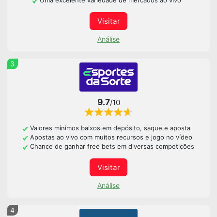
Uma excelente variedade de mercados ao vivo
Visitar
Análise
3
9.7
/10
Valores mínimos baixos em depósito, saque e aposta
Apostas ao vivo com muitos recursos e jogo no vídeo
Chance de ganhar free bets em diversas competições
Visitar
Análise
4