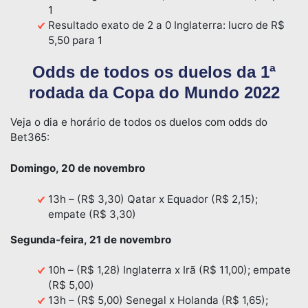
1
Resultado exato de 2 a 0 Inglaterra: lucro de R$
5,50 para 1
Odds de todos os duelos da 1ª
rodada da Copa do Mundo 2022
Veja o dia e horário de todos os duelos com odds do
Bet365:
Domingo, 20 de novembro
13h – (R$ 3,30) Qatar x Equador (R$ 2,15);
empate (R$ 3,30)
Segunda-feira, 21 de novembro
10h – (R$ 1,28) Inglaterra x Irã (R$ 11,00); empate
(R$ 5,00)
13h – (R$ 5,00) Senegal x Holanda (R$ 1,65);