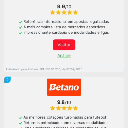
9.9
/10
Referência internacional em apostas legalizadas
A mais completa lista de mercados esportivos
Impressionante cardápio de modalidades e ligas
Visitar
Análise
Autorizado pela Portaria SPA/MF Nº 250, de 07/02/2025
2
9.8
/10
As melhores cotações turbinadas para futebol
Retornos antecipados em diversas modalidades