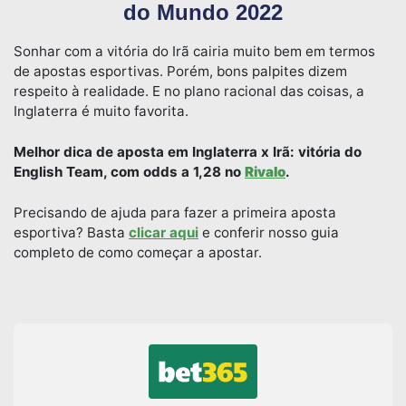
do Mundo 2022
Sonhar com a vitória do Irã cairia muito bem em termos
de apostas esportivas. Porém, bons palpites dizem
respeito à realidade. E no plano racional das coisas, a
Inglaterra é muito favorita.
Melhor dica de aposta em Inglaterra x Irã
:
vitória do
English Team, com odds a 1,28 no
Rivalo
.
Precisando de ajuda para fazer a primeira aposta
esportiva? Basta
clicar aqui
e conferir nosso guia
completo de como começar a apostar.