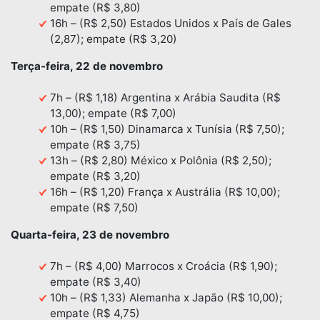
empate (R$ 3,80)
16h – (R$ 2,50) Estados Unidos x País de Gales
(2,87); empate (R$ 3,20)
Terça-feira, 22 de novembro
7h – (R$ 1,18) Argentina x Arábia Saudita (R$
13,00); empate (R$ 7,00)
10h – (R$ 1,50) Dinamarca x Tunísia (R$ 7,50);
empate (R$ 3,75)
13h – (R$ 2,80) México x Polônia (R$ 2,50);
empate (R$ 3,20)
16h – (R$ 1,20) França x Austrália (R$ 10,00);
empate (R$ 7,50)
Quarta-feira, 23 de novembro
7h – (R$ 4,00) Marrocos x Croácia (R$ 1,90);
empate (R$ 3,40)
10h – (R$ 1,33) Alemanha x Japão (R$ 10,00);
empate (R$ 4,75)