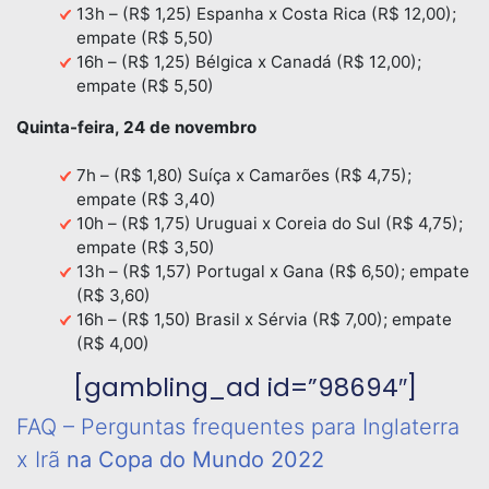
13h – (R$ 1,25) Espanha x Costa Rica (R$ 12,00);
empate (R$ 5,50)
16h – (R$ 1,25) Bélgica x Canadá (R$ 12,00);
empate (R$ 5,50)
Quinta-feira, 24 de novembro
7h – (R$ 1,80) Suíça x Camarões (R$ 4,75);
empate (R$ 3,40)
10h – (R$ 1,75) Uruguai x Coreia do Sul (R$ 4,75);
empate (R$ 3,50)
13h – (R$ 1,57) Portugal x Gana (R$ 6,50); empate
(R$ 3,60)
16h – (R$ 1,50) Brasil x Sérvia (R$ 7,00); empate
(R$ 4,00)
[gambling_ad id=”98694″]
FAQ – Perguntas frequentes para Inglaterra
x Irã
na Copa do Mundo 2022