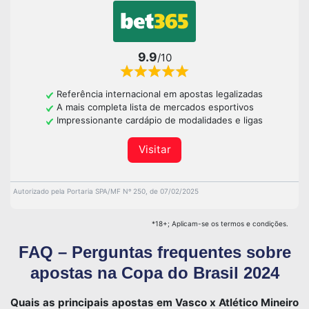
9.9
/10
Referência internacional em apostas legalizadas
A mais completa lista de mercados esportivos
Impressionante cardápio de modalidades e ligas
Visitar
Autorizado pela Portaria SPA/MF Nº 250, de 07/02/2025
*18+; Aplicam-se os termos e condições.
FAQ – Perguntas frequentes sobre
apostas na Copa do Brasil
2024
Quais as principais apostas em Vasco x Atlético Mineiro