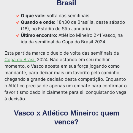
Brasil
O que vale:
volta das semifinais
Quando e onde:
18h30 de Brasília, deste sábado
(18), no Estádio de São Januário.
Último encontro:
Atlético Mineiro 2×1 Vasco, na
ida da semifinal da Copa do Brasil 2024.
Esta partida marca o duelo de volta das semifinais da
Copa do Brasil
2024. Não estando em seu melhor
momento, o Vasco aposta em sua força jogando como
mandante, para deixar mais um favorito pelo caminho,
chegando a grande decisão desta competição. Enquanto
o Atlético precisa de apenas um empate para confirmar o
favoritismo dado inicialmente para si, conquistando vaga
à decisão.
Vasco x Atlético Mineiro: quem
vence?