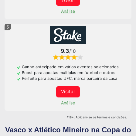
Análise
5
9.3
/10
Ganho antecipado em vários eventos selecionados
Boost para apostas múltiplas em futebol e outros
Perfeita para apostas UFC, marca parceira da casa
Visitar
Análise
*18+; Aplicam-se os termos e condições.
Vasco x Atlético Mineiro na Copa do