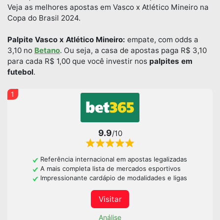
Veja as melhores apostas em Vasco x Atlético Mineiro na
Copa do Brasil 2024.
Palpite Vasco x Atlético Mineiro:
empate, com odds a
3,10 no
Betano
. Ou seja, a casa de apostas paga R$ 3,10
para cada R$ 1,00 que você investir nos
palpites em
futebol
.
1
9.9
/10
Referência internacional em apostas legalizadas
A mais completa lista de mercados esportivos
Impressionante cardápio de modalidades e ligas
Visitar
Análise