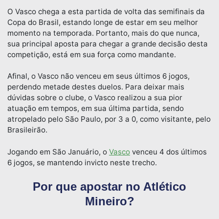
O Vasco chega a esta partida de volta das semifinais da
Copa do Brasil, estando longe de estar em seu melhor
momento na temporada. Portanto, mais do que nunca,
sua principal aposta para chegar a grande decisão desta
competição, está em sua força como mandante.
Afinal, o Vasco não venceu em seus últimos 6 jogos,
perdendo metade destes duelos. Para deixar mais
dúvidas sobre o clube, o Vasco realizou a sua pior
atuação em tempos, em sua última partida, sendo
atropelado pelo São Paulo, por 3 a 0, como visitante, pelo
Brasileirão.
Jogando em São Januário, o
Vasco
venceu 4 dos últimos
6 jogos, se mantendo invicto neste trecho.
Por que apostar no Atlético
Mineiro
?