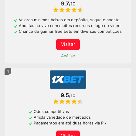
9.7
/10
Valores mínimos baixos em depósito, saque e aposta
Apostas ao vivo com muitos recursos e jogo no vídeo
Chance de ganhar free bets em diversas competições
Visitar
Análise
4
9.5
/10
Odds competitivas
Ampla variedade de mercados
Pagamentos em até duas horas via Pix
Visitar