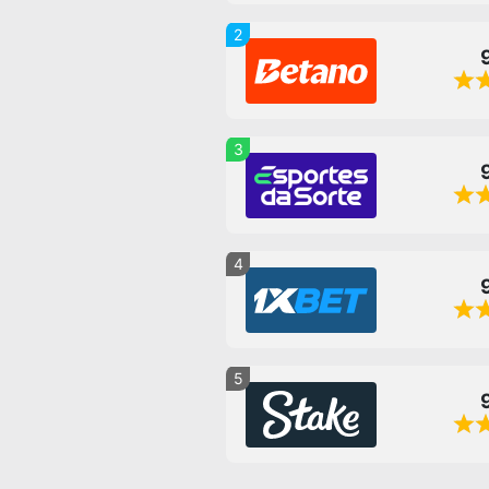
2
3
4
5