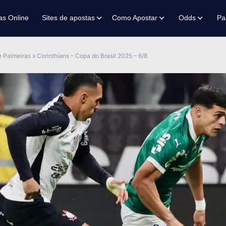
as Online
Sites de apostas
Como Apostar
Odds
Pa
e Palmeiras x Corinthians – Copa do Brasil 2025 – 6/8