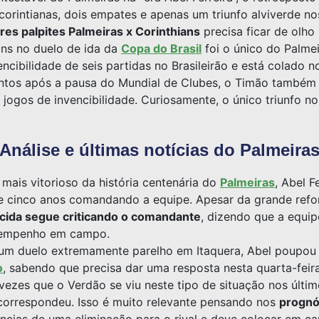
 corintianas, dois empates e apenas um triunfo alviverde n
es palpites Palmeiras x Corinthians
precisa ficar de olho 
ans no duelo de ida da
Copa do Brasil
foi o único do Palmei
cibilidade de seis partidas no Brasileirão e está colado no
ntos após a pausa do Mundial de Clubes, o Timão também
 jogos de invencibilidade. Curiosamente, o único triunfo 
Análise e últimas notícias do Palmeira
 mais vitorioso da história centenária do
Palmeiras
, Abel 
e cinco anos comandando a equipe. Apesar da grande refor
rcida segue criticando o comandante
, dizendo que a equipe
sempenho em campo.
um duelo extremamente parelho em Itaquera, Abel poupou t
o
, sabendo que precisa dar uma resposta nesta quarta-feir
vezes que o Verdão se viu neste tipo de situação nos últi
correspondeu. Isso é muito relevante pensando nos
prognó
ncias de uma eliminação para o rival e deve colocar em