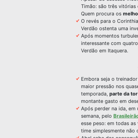
Timão: são três vitórias
Quem procura os
melhor
O revés para o Corinthi
Verdão ostenta uma inven
Após momentos turbule
interessante com quatro
Verdão em Itaquera.
Embora seja o treinador
maior pressão nos quas
temporada,
parte da to
montante gasto em de
Após perder na ida, em 
semana, pelo
Brasileirã
esse peso: em todas as 
time simplesmente não 
Abel sabe das consequê