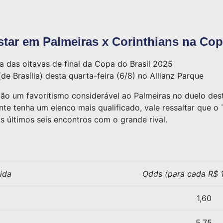
star em
Palmeiras x Corinthians na Cop
a das oitavas de final da Copa do Brasil 2025
(de Brasília)
desta quarta-feira (6/8) no Allianz Parque
 dão um favoritismo considerável ao Palmeiras no duelo des
nte tenha um elenco mais qualificado, vale ressaltar que
 últimos seis encontros com o grande rival.
ida
Odds (para cada R$ 
1,60
5,75