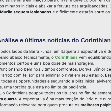
os minutos iniciais e abaixar a fervura das arquibancadas.
 Murilo seguem lesionados
e dificilmente estarão entre os
nálise e últimas notícias do Corinthia
 pelos lados da Barra Funda, em Itaquera a expectativa é d
smo abaixo tecnicamente, o
Corinthians
vem equilibrando
momentos certos e uma boa dose de malandragem.
uncionando bem nos últimos confrontos, Dorival Júnior ce
“arroz com feijão” para eliminar o rival em seu estádio.
Es
todas as oportunidades e segurando a blitz inicial alviverd
te, uma torcida que está no limite da paciência.
 o Corinthians poupou todos os titulares no fim de seman
a quarta
. A expectativa é na manutenção do “trio que nun
informação relevante para quem procura os
melhores palpit