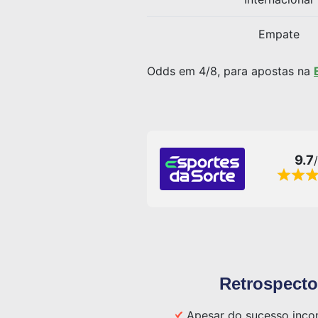
Empate
Odds em 4/8, para apostas na
9.7
Retrospecto,
Apesar do sucesso incont