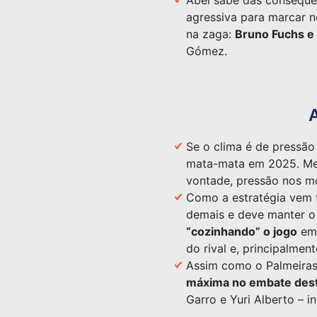
agressiva para marcar n
na zaga:
Bruno Fuchs e
Gómez.
A
Se o clima é de pressão
mata-mata em 2025. Me
vontade, pressão nos 
Como a estratégia vem f
demais e deve manter o 
“cozinhando” o jogo
em 
do rival e, principalmen
Assim como o Palmeiras,
máxima no embate dest
Garro e Yuri Alberto – 