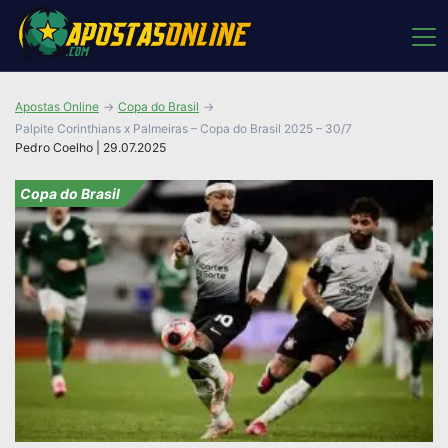
Apostas Online
Copa do Brasil
Palpite Corinthians x Palmeiras – Copa do Brasil 2025 – 30/7
Pedro Coelho | 29.07.2025
Copa do Brasil