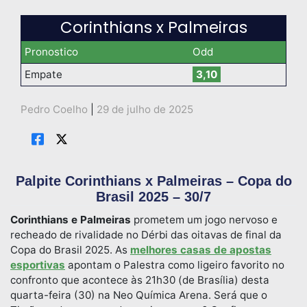
Corinthians x Palmeiras
Pronostico
Odd
Empate
3,10
Pedro Coelho
|
29 de julho de 2025
Palpite Corinthians x Palmeiras – Copa do
Brasil 2025 – 30/7
Corinthians e Palmeiras
prometem um jogo nervoso e
recheado de rivalidade no Dérbi das oitavas de final da
Copa do Brasil 2025. As
melhores casas de apostas
esportivas
apontam o Palestra como ligeiro favorito no
confronto que acontece às 21h30 (de Brasília) desta
quarta-feira (30) na Neo Química Arena. Será que o