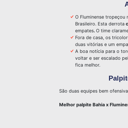
A
O
Fluminense
tropeçou n
Brasileiro. Esta derrota
c
empates
.
O time claram
Fora de casa, os tricolo
duas vitórias e um empa
A boa notícia para o to
voltar e ser escalado p
fica melhor.
Palpi
São duas equipes bem ofensivas
Melhor palpite Bahia x Flumin