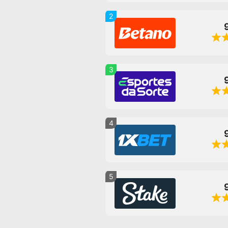
2
3
4
5