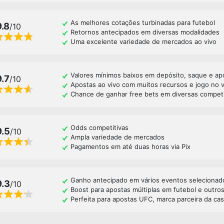
As melhores cotações turbinadas para futebol
9.8
/10
Retornos antecipados em diversas modalidades
Uma excelente variedade de mercados ao vivo
Valores mínimos baixos em depósito, saque e ap
9.7
/10
Apostas ao vivo com muitos recursos e jogo no 
Chance de ganhar free bets em diversas compet
Odds competitivas
9.5
/10
Ampla variedade de mercados
Pagamentos em até duas horas via Pix
Ganho antecipado em vários eventos selecionad
9.3
/10
Boost para apostas múltiplas em futebol e outro
Perfeita para apostas UFC, marca parceira da ca