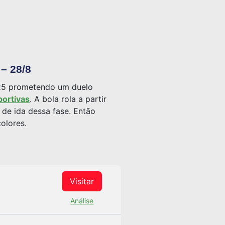
– 28/8
2025 prometendo um duelo
portivas
. A bola rola a partir
 de ida dessa fase. Então
olores.
Visitar
Análise