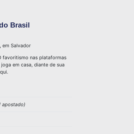
o Brasil
a, em Salvador
O favoritismo nas plataformas
 joga em casa, diante de sua
qui.
1 apostado)