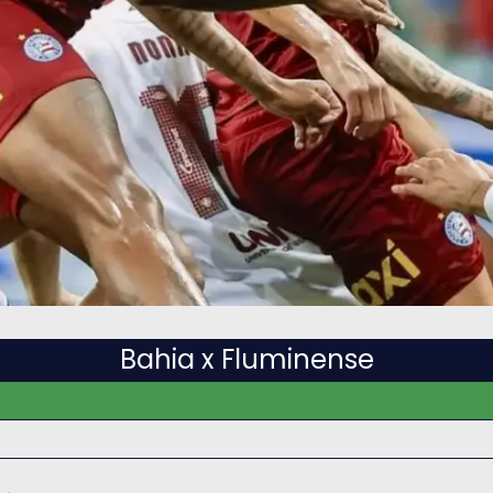
Bahia x Fluminense