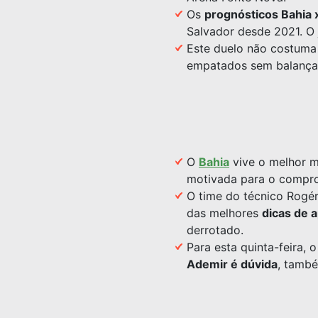
Os
prognósticos Bahia
Salvador desde 2021. O 
Este duelo não costuma
empatados sem balançar
O
Bahia
vive o melhor m
motivada para o compro
O time do técnico Rogér
das melhores
dicas de 
derrotado.
Para esta quinta-feira,
Ademir é dúvida
, també