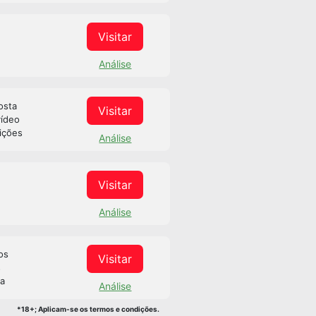
Visitar
Análise
osta
Visitar
vídeo
ições
Análise
Visitar
Análise
os
Visitar
s
sa
Análise
*18+; Aplicam-se os termos e condições.