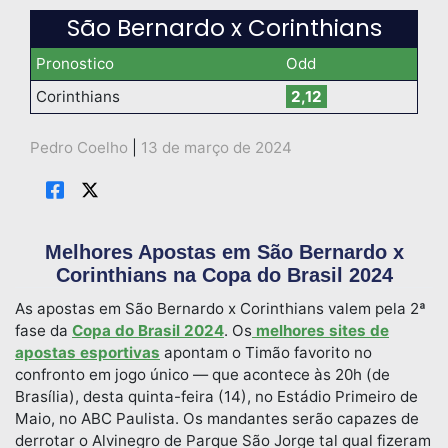
São Bernardo x Corinthians
Pronostico
Odd
Corinthians
2,12
Pedro Coelho
|
13 de março de 2024
Melhores Apostas em São Bernardo x
Corinthians na Copa do Brasil 2024
As apostas em São Bernardo x Corinthians valem pela 2ª
fase da
Copa do Brasil 2024
. Os
melhores sites de
apostas esportivas
apontam o Timão favorito no
confronto em jogo único — que acontece às 20h (de
Brasília), desta quinta-feira (14), no Estádio Primeiro de
Maio, no ABC Paulista. Os mandantes serão capazes de
derrotar o Alvinegro de Parque São Jorge tal qual fizeram