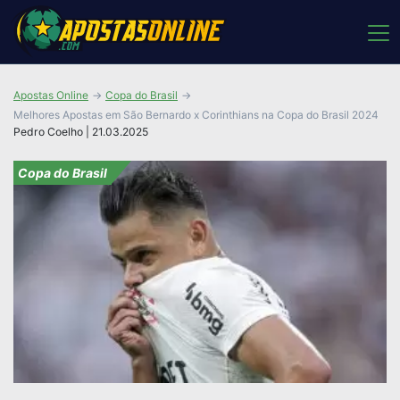
Apostas Online
Copa do Brasil
Melhores Apostas em São Bernardo x Corinthians na Copa do Brasil 2024
Pedro Coelho | 21.03.2025
Copa do Brasil