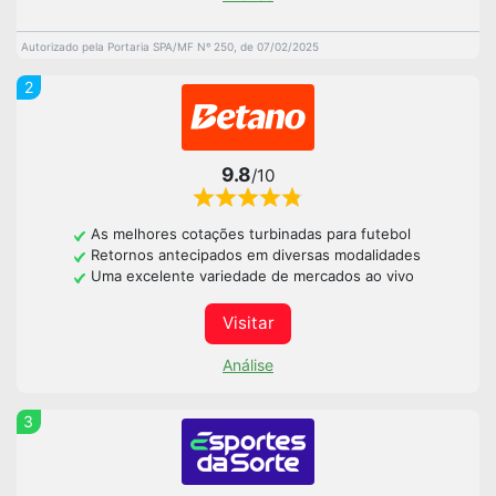
Autorizado pela Portaria SPA/MF Nº 250, de 07/02/2025
2
9.8
/10
As melhores cotações turbinadas para futebol
Retornos antecipados em diversas modalidades
Uma excelente variedade de mercados ao vivo
Visitar
Análise
3