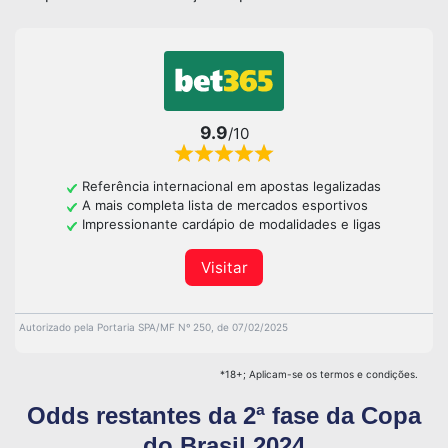
9.9
/10
Referência internacional em apostas legalizadas
A mais completa lista de mercados esportivos
Impressionante cardápio de modalidades e ligas
Visitar
Autorizado pela Portaria SPA/MF Nº 250, de 07/02/2025
*18+; Aplicam-se os termos e condições.
Odds restantes da 2ª fase da Copa
do Brasil 2024