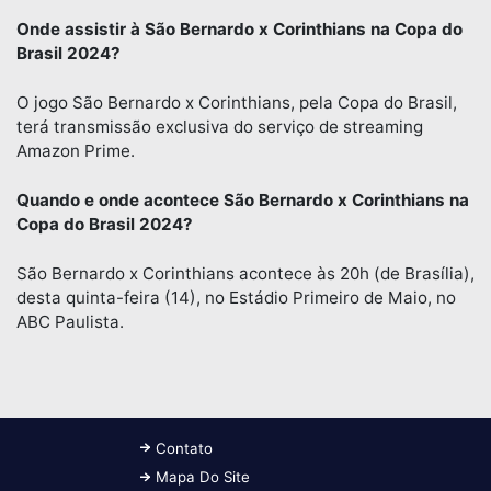
Onde assistir à São Bernardo x Corinthians na Copa do
Brasil 2024?
O jogo São Bernardo x Corinthians, pela Copa do Brasil,
terá
transmissão exclusiva do serviço de streaming
Amazon Prime
.
Quando e onde acontece São Bernardo x Corinthians na
Copa do Brasil 2024
?
São Bernardo x Corinthians acontece às 20h (de Brasília),
desta quinta-feira (14), no Estádio Primeiro de Maio, no
ABC Paulista.
Contato
Mapa Do Site