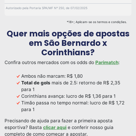
Autorizado pela Portaria SPA/MF Nº 250, de 07/02/2025
*18+; Aplicam-se os termos e condições.
Quer mais opções de apostas
em São Bernardo x
Corinthians?
Confira outros mercados com os odds do
Parimatch
:
Ambos não marcam: R$ 1,80
Total de gols
mais de 2.5: retorno de R$ 2,35
para 1
Corinthians avança: lucro de R$ 1,36 para 1
Timão passa no tempo normal: lucro de R$ 1,72
para 1
Precisando de ajuda para fazer a primeira aposta
esportiva? Basta
clicar aqui
e conferir nosso guia
completo de como começar a apostar.