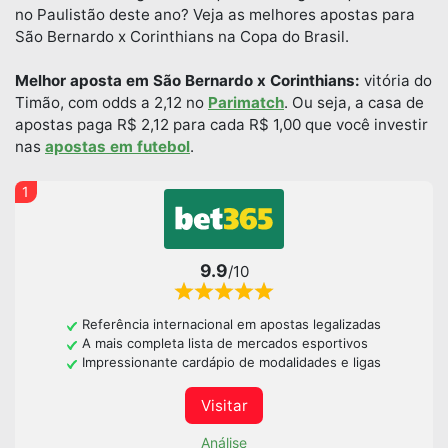
no Paulistão deste ano? Veja as melhores apostas para
São Bernardo x Corinthians na Copa do Brasil.
Melhor aposta em São Bernardo x Corinthians
:
vitória do
Timão, com odds a 2,12 no
Parimatch
. Ou seja, a casa de
apostas paga R$ 2,12 para cada R$ 1,00 que você investir
nas
apostas em futebol
.
1
9.9
/10
Referência internacional em apostas legalizadas
A mais completa lista de mercados esportivos
Impressionante cardápio de modalidades e ligas
Visitar
Análise