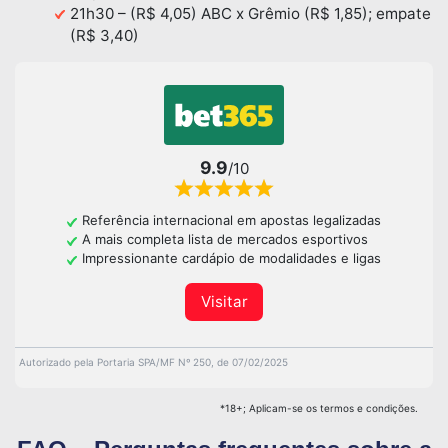
21h30 – (R$ 4,05) ABC x Grêmio (R$ 1,85); empate
(R$ 3,40)
9.9
/10
Referência internacional em apostas legalizadas
A mais completa lista de mercados esportivos
Impressionante cardápio de modalidades e ligas
Visitar
Autorizado pela Portaria SPA/MF Nº 250, de 07/02/2025
*18+; Aplicam-se os termos e condições.