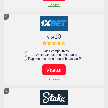
Análise
4
/10
9.5
Odds competitivas
Ampla variedade de mercados
Pagamentos em até duas horas via Pix
Visitar
Análise
5