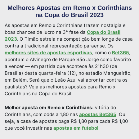
Melhores Apostas em Remo x Corinthians
na Copa do Brasil 2023
As apostas em Remo x Corinthians trazem nostalgia e
boas chances de lucro na 3ª fase da
Copa do Brasil
2023
. O Timão estreia na competição bem longe de casa
contra a tradicional representação paraense.
Os
melhores sites de apostas esportivas
, como o
Bet365
,
apontam o Alvinegro de Parque São Jorge como favorito
a vencer — em partida que acontece às 21h30 (de
Brasília) desta quarta-feira (12), no estádio Mangueirão,
em Belém. Será que o Leão Azul vai aprontar contra os
paulistas? Veja as melhores apostas para Remo x
Corinthians na Copa do Brasil.
Melhor aposta em Remo x Corinthians
:
vitória do
Corinthians, com odds a 1,80 nas
apostas Bet365
. Ou
seja, a casa de apostas paga R$ 1,80 para cada R$ 1,00
que você investir nas
apostas em futebol
.