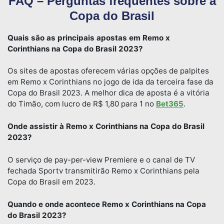
FAQ – Perguntas frequentes sobre a
Copa do Brasil
Quais são as principais apostas em Remo x
Corinthians
na Copa do Brasil 2023?
Os sites de apostas oferecem várias opções de palpites
em Remo x Corinthians no jogo de ida da terceira fase da
Copa do Brasil 2023. A melhor dica de aposta é a vitória
do Timão, com lucro de R$ 1,80 para 1 no
Bet365
.
Onde assistir à Remo x Corinthians
na Copa do Brasil
2023?
O serviço de pay-per-view Premiere e o canal de TV
fechada Sportv transmitirão Remo x Corinthians pela
Copa do Brasil em 2023.
Quando e onde acontece Remo x Corinthians
na Copa
do Brasil 2023
?