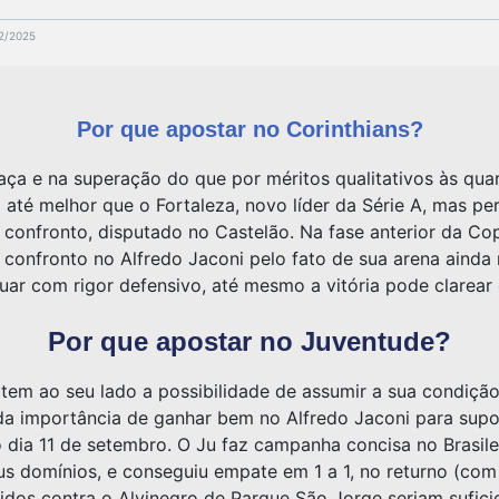
02/2025
Por que apostar no Corinthians?
ça e na superação do que por méritos qualitativos às quart
 até melhor que o Fortaleza, novo líder da Série A, mas pe
do confronto, disputado no Castelão. Na fase anterior da 
nfronto no Alfredo Jaconi pelo fato de sua arena ainda n
tuar com rigor defensivo, até mesmo a vitória pode clarear
Por que apostar no Juventude?
tem ao seu lado a possibilidade de assumir a sua condição
 da importância de ganhar bem no Alfredo Jaconi para sup
o dia 11 de setembro. O Ju faz campanha concisa no Brasil
us domínios, e conseguiu empate em 1 a 1, no returno (com
tidos contra o Alvinegro de Parque São Jorge seriam sufici