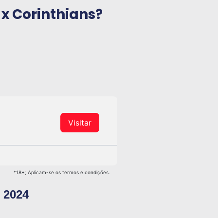
x Corinthians?
Visitar
*18+; Aplicam-se os termos e condições.
l 2024