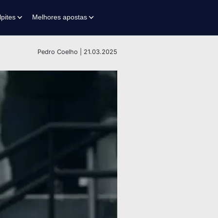
lpites
Melhores apostas
Pedro Coelho | 21.03.2025