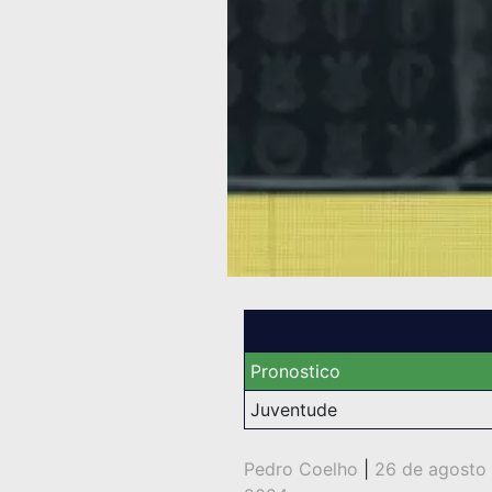
Pronostico
Juventude
Pedro Coelho
|
26 de agosto