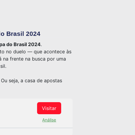
o Brasil 2024
pa do Brasil 2024
.
to no duelo — que acontece às
rá na frente na busca por uma
il.
. Ou seja, a casa de apostas
Visitar
Análise