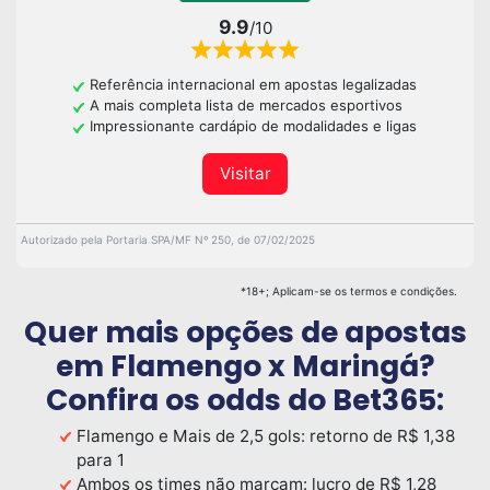
9.9
/10
Referência internacional em apostas legalizadas
A mais completa lista de mercados esportivos
Impressionante cardápio de modalidades e ligas
Visitar
Autorizado pela Portaria SPA/MF Nº 250, de 07/02/2025
*18+; Aplicam-se os termos e condições.
Quer mais opções de apostas
em Flamengo x Maringá?
Confira os odds do Bet365:
Flamengo e Mais de 2,5 gols: retorno de R$ 1,38
para 1
Ambos os times não marcam: lucro de R$ 1,28