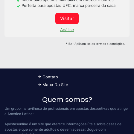
Perfeita para apostas UFC, marca parceira da casa
Visitar
Análise
*18+; Aplicam-se os termos e condições.
Contato
Mapa Do Site
Quem somos?
Um grupo maravilhoso de profissionais em apostas desportivas que atinge
a América Latina:
Apostasonline é um site que oferece informações úteis sobre casas de
apostas e que somente adultos o devem acessar.
Jogue com