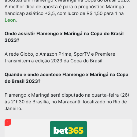
A melhor dica de aposta é para o prognóstico Maringá
handicap asiático +3,5, com lucro de R$ 1,50 para 1 na
Leon
.
Onde assistir Flamengo x Maringá na Copa do Brasil
2023?
A rede Globo, o Amazon Prime, SporTV e Premiere
transmitem a edição 2023 da Copa do Brasil.
Quando e onde acontece Flamengo x Maringá na Copa
do Brasil 2023
?
Flamengo x Maringá será disputado na quarta-feira (26),
às 21h30 de Brasília, no Maracanã, localizado no Rio de
Janeiro.
1