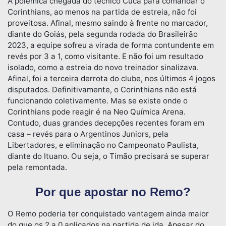
A polêmica chegada do técnico Cuca para comandar o
Corinthians, ao menos na partida de estreia, não foi
proveitosa. Afinal, mesmo saindo à frente no marcador,
diante do Goiás, pela segunda rodada do Brasileirão
2023, a equipe sofreu a virada de forma contundente em
revés por 3 a 1, como visitante. E não foi um resultado
isolado, como a estreia do novo treinador sinalizava.
Afinal, foi a terceira derrota do clube, nos últimos 4 jogos
disputados. Definitivamente, o Corinthians não está
funcionando coletivamente. Mas se existe onde o
Corinthians pode reagir é na Neo Química Arena.
Contudo, duas grandes decepções recentes foram em
casa – revés para o Argentinos Juniors, pela
Libertadores, e eliminação no Campeonato Paulista,
diante do Ituano. Ou seja, o Timão precisará se superar
pela remontada.
Por que apostar no Remo?
O Remo poderia ter conquistado vantagem ainda maior
do que os 2 a 0 aplicados na partida de ida. Apesar do