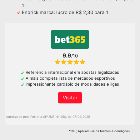
1
Endrick marca: lucro de R$ 2,30 para 1
9.9
/10
Referência internacional em apostas legalizadas
A mais completa lista de mercados esportivos
Impressionante cardápio de modalidades e ligas
Visitar
Autorizado pela Portaria SPA/MF Nº 250, de 07/02/2025
*18+; Aplicam-se os termos e condições.