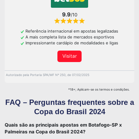
9.9
/10
Referência internacional em apostas legalizadas
A mais completa lista de mercados esportivos
Impressionante cardápio de modalidades e ligas
Visitar
Autorizado pela Portaria SPA/MF Nº 250, de 07/02/2025
*18+; Aplicam-se os termos e condições.
FAQ – Perguntas frequentes sobre a
Copa do Brasil 2024
Quais são as principais apostas em Botafogo-SP x
Palmeiras na Copa do Brasil 2024
?