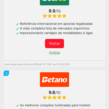
9.9
/10
Referência internacional em apostas legalizadas
A mais completa lista de mercados esportivos
Impressionante cardápio de modalidades e ligas
Visitar
Análise
Autorizado pela Portaria SPA/MF Nº 250, de 07/02/2025
2
9.8
/10
As melhores cotações turbinadas para futebol