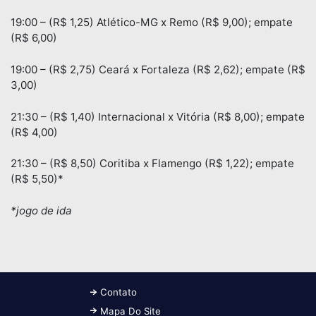
19:00 – (R$ 1,25) Atlético-MG x Remo (R$ 9,00); empate
(R$ 6,00)
19:00 – (R$ 2,75) Ceará x Fortaleza (R$ 2,62); empate (R$
3,00)
21:30 – (R$ 1,40) Internacional x Vitória (R$ 8,00); empate
(R$ 4,00)
21:30 – (R$ 8,50) Coritiba x Flamengo (R$ 1,22); empate
(R$ 5,50)*
*jogo de ida
Contato
Mapa Do Site