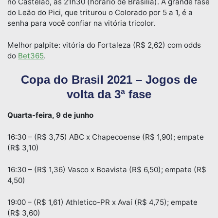
no Castelão, às 21h30 (horário de Brasília). A grande fase
do Leão do Pici, que triturou o Colorado por 5 a 1, é a
senha para você confiar na vitória tricolor.
Melhor palpite: vitória do Fortaleza (R$ 2,62) com odds
do
Bet365
.
Copa do Brasil 2021 – Jogos de
volta da 3ª fase
Quarta-feira, 9 de junho
16:30 – (R$ 3,75) ABC x Chapecoense (R$ 1,90); empate
(R$ 3,10)
16:30 – (R$ 1,36) Vasco x Boavista (R$ 6,50); empate (R$
4,50)
19:00 – (R$ 1,61) Athletico-PR x Avaí (R$ 4,75); empate
(R$ 3,60)