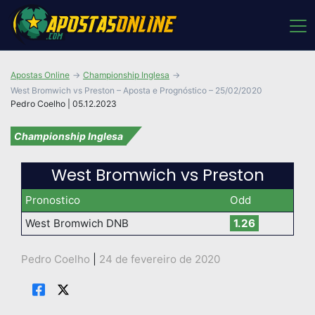
Apostas Online
Championship Inglesa
West Bromwich vs Preston – Aposta e Prognóstico – 25/02/2020
Pedro Coelho | 05.12.2023
Championship Inglesa
West Bromwich vs Preston
Pronostico
Odd
West Bromwich DNB
1.26
Pedro Coelho
|
24 de fevereiro de 2020