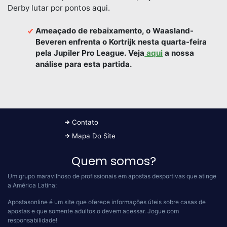
Derby lutar por pontos aqui.
Ameaçado de rebaixamento, o Waasland-
Beveren enfrenta o Kortrijk nesta quarta-feira
pela Jupiler Pro League. Veja
aqui
a nossa
análise para esta partida.
Contato
Mapa Do Site
Quem somos?
Um grupo maravilhoso de profissionais em apostas desportivas que atinge
a América Latina:
Apostasonline é um site que oferece informações úteis sobre casas de
apostas e que somente adultos o devem acessar.
Jogue com
responsabilidade!