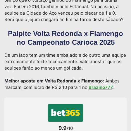
tempo que o Voltaço ganhou do Flamengo pela última
vez. Foi em 2016, também pelo Estadual. Na ocasião, a
equipe da Cidade do Aço venceu pelo placar de 1 a 0.
Será que o jejum chegará ao fim na tarde deste sábado?
Palpite Volta Redonda x Flamengo
no Campeonato Carioca 2025
De um lado tem um time embalado e do outro uma equipe
extremamente forte tecnicamente. Vale apostar que as
equipes farão ao menos um gol cada.
Melhor aposta em Volta Redonda x Flamengo:
Ambos
marcam, com lucro de R$ 2,10 para 1 no
Brazino777
.
9.9
/10