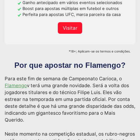
Ganho antecipado em vários eventos selecionados
Boost para apostas múltiplas em futebol e outros
Perfeita para apostas UFC, marca parceira da casa
Visitar
*18+; Aplicam-se os termos e condições.
Por que apostar no Flamengo?
Para este fim de semana de Campeonato Carioca, o
Flamengo
v terá uma grande novidade. Será a volta dos
jogadores titulares e do técnico Filipe Luis. Eles vão
estrear na temporada em uma partida oficial. Por conta
deste detalhe é que há uma grande disparidade das odds,
indicando um gigantesco favoritismo para o Mais
Querido.
Neste momento na competição estadual, os rubro-negros