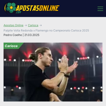
Apostas Online
Carioca
Palpite Volta Redonda x Flamengo no Campeonato Carioca 2025
Pedro Coelho | 21.03.2025
Carioca