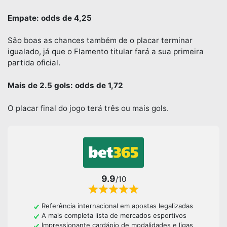
Empate: odds de 4,25
São boas as chances também de o placar terminar
igualado, já que o Flamento titular fará a sua primeira
partida oficial.
Mais de 2.5 gols: odds de 1,72
O placar final do jogo terá três ou mais gols.
9.9
/10
Referência internacional em apostas legalizadas
A mais completa lista de mercados esportivos
Impressionante cardápio de modalidades e ligas