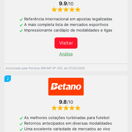
9.9
/10
Referência internacional em apostas legalizadas
A mais completa lista de mercados esportivos
Impressionante cardápio de modalidades e ligas
Visitar
Análise
Autorizado pela Portaria SPA/MF Nº 250, de 07/02/2025
2
9.8
/10
As melhores cotações turbinadas para futebol
Retornos antecipados em diversas modalidades
Uma excelente variedade de mercados ao vivo