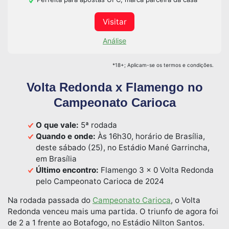
Visitar
Análise
*18+; Aplicam-se os termos e condições.
Volta Redonda x Flamengo no
Campeonato Carioca
O que vale:
5ª rodada
Quando e onde:
Às 16h30, horário de Brasília,
deste sábado (25), no Estádio Mané Garrincha,
em Brasília
Último encontro:
Flamengo 3 x 0 Volta Redonda
pelo Campeonato Carioca de 2024
Na rodada passada do
Campeonato Carioca
, o Volta
Redonda venceu mais uma partida. O triunfo de agora foi
de 2 a 1 frente ao Botafogo, no Estádio Nilton Santos.