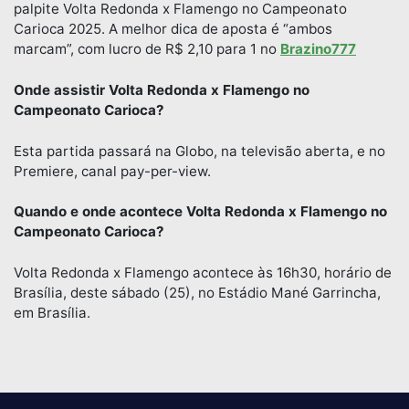
palpite Volta Redonda x Flamengo no Campeonato
Carioca 2025. A melhor dica de aposta é “ambos
marcam”, com lucro de R$ 2,10 para 1 no
Brazino777
Onde assistir Volta Redonda x Flamengo no
Campeonato Carioca?
Esta partida passará na Globo, na televisão aberta, e no
Premiere, canal pay-per-view.
Quando e onde acontece Volta Redonda x Flamengo no
Campeonato Carioca?
Volta Redonda x Flamengo acontece às 16h30, horário de
Brasília, deste sábado (25), no Estádio Mané Garrincha,
em Brasília.