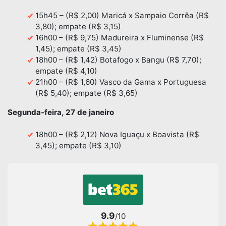
15h45 – (R$ 2,00) Maricá x Sampaio Corrêa (R$
3,80); empate (R$ 3,15)
16h00 – (R$ 9,75) Madureira x Fluminense (R$
1,45); empate (R$ 3,45)
18h00 – (R$ 1,42) Botafogo x Bangu (R$ 7,70);
empate (R$ 4,10)
21h00 – (R$ 1,60) Vasco da Gama x Portuguesa
(R$ 5,40); empate (R$ 3,65)
Segunda-feira, 27 de janeiro
18h00 – (R$ 2,12) Nova Iguaçu x Boavista (R$
3,45); empate (R$ 3,10)
9.9
/10