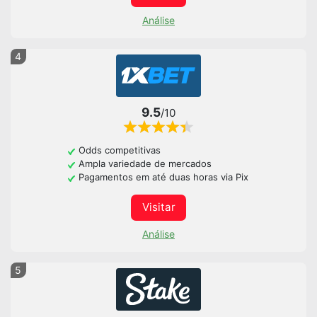
Análise
4
9.5
/10
Odds competitivas
Ampla variedade de mercados
Pagamentos em até duas horas via Pix
Visitar
Análise
5