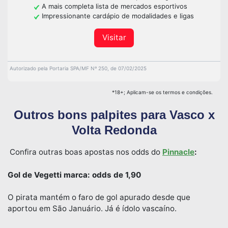
A mais completa lista de mercados esportivos
Impressionante cardápio de modalidades e ligas
Visitar
Autorizado pela Portaria SPA/MF Nº 250, de 07/02/2025
*18+; Aplicam-se os termos e condições.
Outros bons palpites para Vasco x
Volta Redonda
Confira outras boas apostas nos odds do
Pinnacle
:
Gol de Vegetti marca: odds de 1,90
O pirata mantém o faro de gol apurado desde que
aportou em São Januário. Já é ídolo vascaíno.