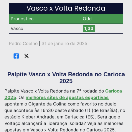
Vasco x Volta Redonda
Pronostico
Odd
Vasco
1,33
Pedro Coelho
|
31 de janeiro de 2025
Palpite Vasco x Volta Redonda no Carioca
2025
Palpite Vasco x Volta Redonda na
7ª rodada
do
Carioca
2025
. Os
melhores sites de apostas esportivas
apontam o Gigante da Colina como favorito no duelo —
que acontece às 16h30 deste sábado (1) (de Brasília), no
estádio Kleber Andrade, em Cariacica (ES). Será que o
Voltaço alcançará a liderança isolada? Veja as melhores
apostas em Vasco x Volta Redonda no Carioca 2025.