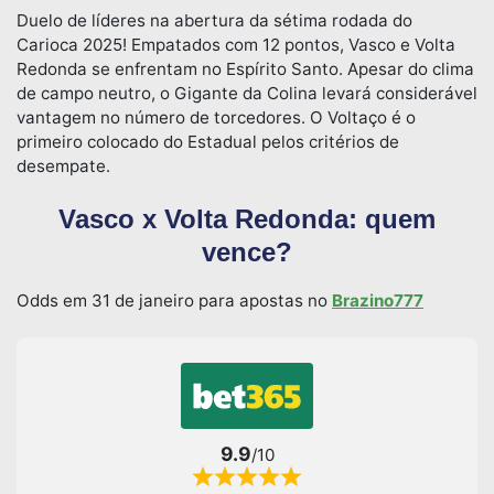
Duelo de líderes na abertura da sétima rodada do
Carioca 2025! Empatados com 12 pontos, Vasco e Volta
Redonda se enfrentam no Espírito Santo. Apesar do clima
de campo neutro, o Gigante da Colina levará considerável
vantagem no número de torcedores. O Voltaço é o
primeiro colocado do Estadual pelos critérios de
desempate.
Vasco x Volta Redonda: quem
vence?
Odds em 31 de janeiro para apostas no
Brazino777
9.9
/10