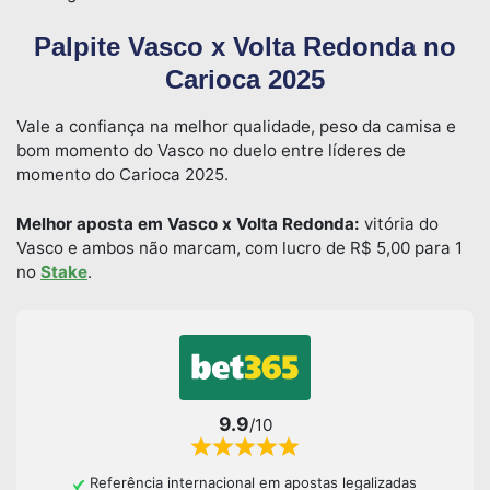
Palpite Vasco x Volta Redonda no
Carioca 2025
Vale a confiança na melhor qualidade, peso da camisa e
bom momento do Vasco no duelo entre líderes de
momento do Carioca 2025.
Melhor aposta em Vasco x Volta Redonda:
vitória do
Vasco e ambos não marcam, com lucro de R$ 5,00 para 1
no
Stake
.
9.9
/10
Referência internacional em apostas legalizadas