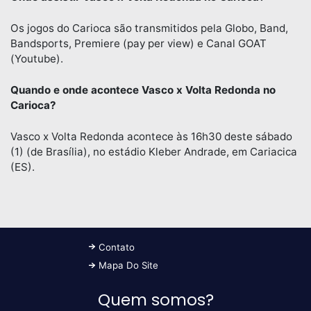
Os jogos do Carioca são transmitidos pela Globo, Band,
Bandsports, Premiere (pay per view) e Canal GOAT
(Youtube).
Quando e onde acontece Vasco x Volta Redonda no
Carioca?
Vasco x Volta Redonda acontece às 16h30 deste sábado
(1) (de Brasília), no estádio Kleber Andrade, em Cariacica
(ES).
Contato
Mapa Do Site
Quem somos?