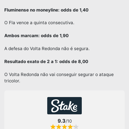
Fluminense no moneyline: odds de 1,40
O Fla vence a quinta consecutiva.
Ambos marcam: odds de 1,90
A defesa do Volta Redonda não é segura.
Resultado exato de 2 a 1: odds de 8,00
O Volta Redonda não vai conseguir segurar o ataque
tricolor.
9.3
/10