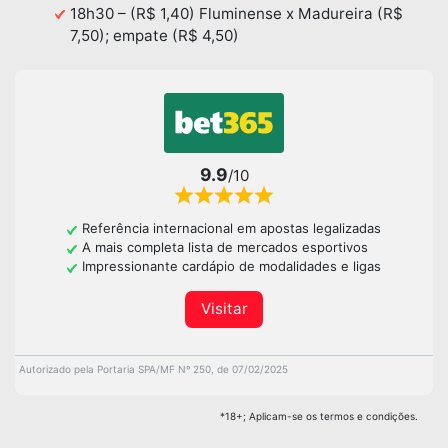
18h30 – (R$ 1,40) Fluminense x Madureira (R$
7,50); empate (R$ 4,50)
9.9
/10
Referência internacional em apostas legalizadas
A mais completa lista de mercados esportivos
Impressionante cardápio de modalidades e ligas
Visitar
Autorizado pela Portaria SPA/MF Nº 250, de 07/02/2025
*18+; Aplicam-se os termos e condições.