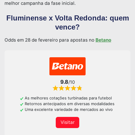
melhor campanha da fase inicial.
Fluminense x Volta Redonda: quem
vence?
Odds em 28 de fevereiro para apostas no
Betano
9.8
/10
As melhores cotações turbinadas para futebol
Retornos antecipados em diversas modalidades
Uma excelente variedade de mercados ao vivo
Visitar