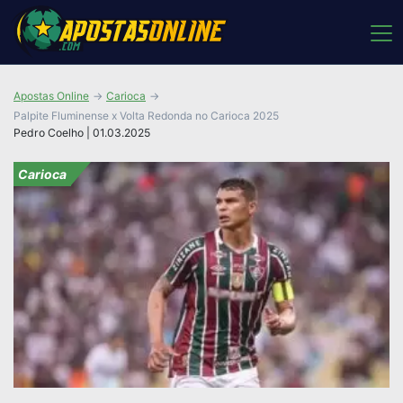
Apostas Online
Carioca
Palpite Fluminense x Volta Redonda no Carioca 2025
Pedro Coelho | 01.03.2025
Carioca