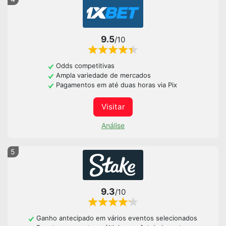
9.5
/10
Odds competitivas
Ampla variedade de mercados
Pagamentos em até duas horas via Pix
Visitar
Análise
5
9.3
/10
Ganho antecipado em vários eventos selecionados