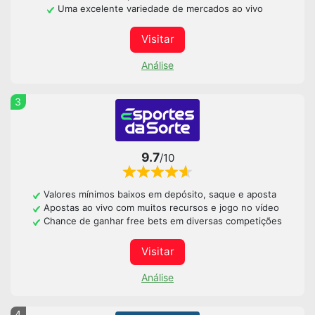
Uma excelente variedade de mercados ao vivo
Visitar
Análise
3
9.7
/10
Valores mínimos baixos em depósito, saque e aposta
Apostas ao vivo com muitos recursos e jogo no vídeo
Chance de ganhar free bets em diversas competições
Visitar
Análise
4