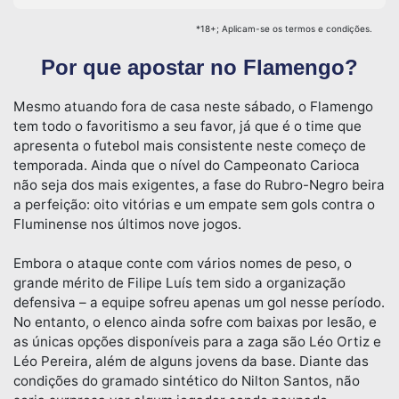
*18+; Aplicam-se os termos e condições.
Por que apostar no Flamengo?
Mesmo atuando fora de casa neste sábado, o Flamengo
tem todo o favoritismo a seu favor, já que é o time que
apresenta o futebol mais consistente neste começo de
temporada. Ainda que o nível do Campeonato Carioca
não seja dos mais exigentes, a fase do Rubro-Negro beira
a perfeição: oito vitórias e um empate sem gols contra o
Fluminense nos últimos nove jogos.
Embora o ataque conte com vários nomes de peso, o
grande mérito de Filipe Luís tem sido a organização
defensiva – a equipe sofreu apenas um gol nesse período.
No entanto, o elenco ainda sofre com baixas por lesão, e
as únicas opções disponíveis para a zaga são Léo Ortiz e
Léo Pereira, além de alguns jovens da base. Diante das
condições do gramado sintético do Nilton Santos, não