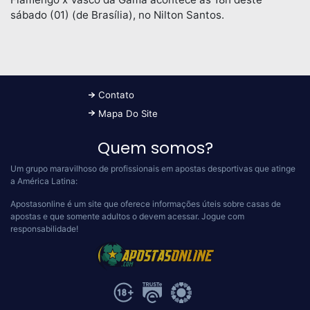
sábado (01) (de Brasília), no Nilton Santos.
Contato
Mapa Do Site
Quem somos?
Um grupo maravilhoso de profissionais em apostas desportivas que atinge
a América Latina:
Apostasonline é um site que oferece informações úteis sobre casas de
apostas e que somente adultos o devem acessar.
Jogue com
responsabilidade!