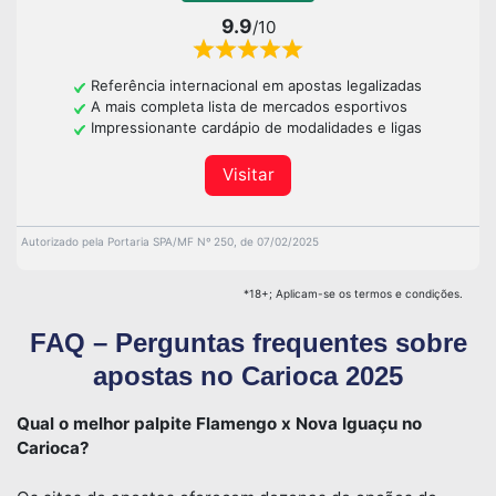
9.9
/10
Referência internacional em apostas legalizadas
A mais completa lista de mercados esportivos
Impressionante cardápio de modalidades e ligas
Visitar
Autorizado pela Portaria SPA/MF Nº 250, de 07/02/2025
*18+; Aplicam-se os termos e condições.
FAQ – Perguntas frequentes sobre
apostas no Carioca 2025
Qual o melhor palpite Flamengo x Nova Iguaçu no
Carioca?