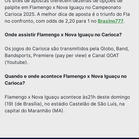
Os sites de apostas oferecem dezenas de opções de
palpite em Flamengo x Nova Iguaçu no Campeonato
Carioca 2025. A melhor dica de aposta é o triunfo do Fla
no confronto, com odds de 2,20 para 1 no
Brazino777
.
Onde assistir Flamengo x Nova Iguaçu no Carioca?
Os jogos do Carioca são transmitidos pela Globo, Band,
Bandsports, Premiere (pay per view) e Canal GOAT
(Youtube).
Quando e onde acontece Flamengo x Nova Iguaçu no
Carioca?
Flamengo x Nova Iguaçu acontece às21h deste domingo
(19) (de Brasília), no estádio Castelão de São Luís, na
capital do Maranhão (MA).