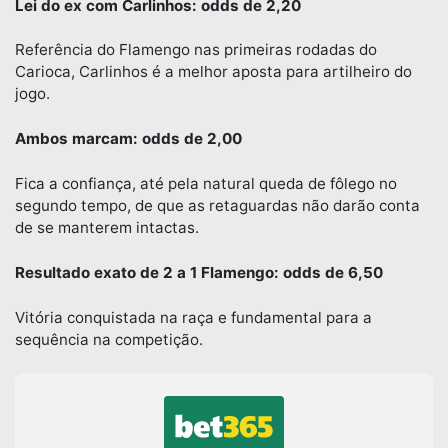
Lei do ex com Carlinhos: odds de 2,20
Referência do Flamengo nas primeiras rodadas do
Carioca, Carlinhos é a melhor aposta para artilheiro do
jogo.
Ambos marcam: odds de 2,00
Fica a confiança, até pela natural queda de fôlego no
segundo tempo, de que as retaguardas não darão conta
de se manterem intactas.
Resultado exato de 2 a 1 Flamengo: odds de 6,50
Vitória conquistada na raça e fundamental para a
sequência na competição.