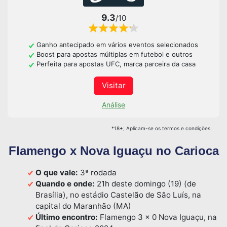
9.3
/10
Ganho antecipado em vários eventos selecionados
Boost para apostas múltiplas em futebol e outros
Perfeita para apostas UFC, marca parceira da casa
Visitar
Análise
*18+; Aplicam-se os termos e condições.
Flamengo x Nova Iguaçu no Carioca
O que vale:
3
ª rodada
Quando e onde:
21h deste domingo (19) (de
Brasília), no estádio Castelão de São Luís, na
capital do Maranhão (MA)
Último encontro:
Flamengo 3 x 0 Nova Iguaçu, na