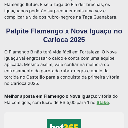
Flamengo flutue. E se a zaga do Fla der brechas, os
iguaçuanos poderão surpreender mais uma vez e
complicar a vida dos rubro-negros na Taça Guanabara.
Palpite Flamengo x Nova Iguaçu no
Carioca 2025
O Flamengo B não terá vida fácil em Fortaleza. O Nova
Iguaçu vai engrossar o caldo e conta com uma equipe
aplicada. Mesmo assim, vale confiar na melhora do
entrosamento da garotada rubro-negra e apoio da
torcida no Castelão para a conquista da primeira vitória
no Carioca 2025.
Melhor aposta em Flamengo x Nova Iguaçu:
vitória do
Fla com gols, com lucro de R$ 5,00 para 1 no
Stake
.