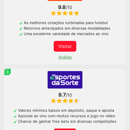
9.8
/10
As melhores cotações turbinadas para futebol
Retornos antecipados em diversas modalidades
Uma excelente variedade de mercados ao vivo
Visitar
Análise
3
9.7
/10
Valores mínimos baixos em depósito, saque e aposta
Apostas ao vivo com muitos recursos e jogo no vídeo
Chance de ganhar free bets em diversas competições