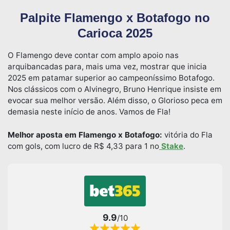
Palpite Flamengo x Botafogo no
Carioca 2025
O Flamengo deve contar com amplo apoio nas
arquibancadas para, mais uma vez, mostrar que inicia
2025 em patamar superior ao campeoníssimo Botafogo.
Nos clássicos com o Alvinegro, Bruno Henrique insiste em
evocar sua melhor versão. Além disso, o Glorioso peca em
demasia neste início de anos. Vamos de Fla!
Melhor aposta em Flamengo x Botafogo:
vitória do Fla
com gols, com lucro de R$ 4,33 para 1 no
Stake
.
9.9
/10