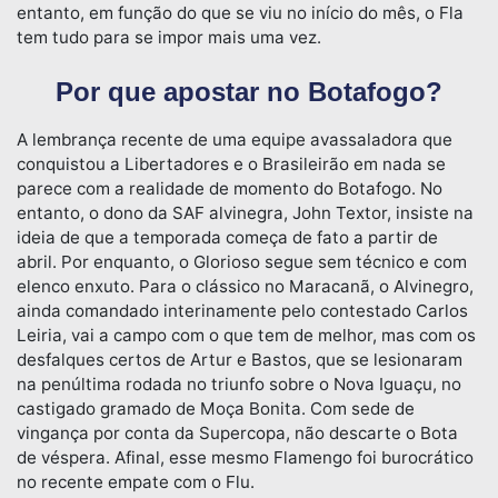
entanto, em função do que se viu no início do mês, o Fla
tem tudo para se impor mais uma vez.
Por que apostar no Botafogo?
A lembrança recente de uma equipe avassaladora que
conquistou a Libertadores e o Brasileirão em nada se
parece com a realidade de momento do Botafogo. No
entanto, o dono da SAF alvinegra, John Textor, insiste na
ideia de que a temporada começa de fato a partir de
abril. Por enquanto, o Glorioso segue sem técnico e com
elenco enxuto. Para o clássico no Maracanã, o Alvinegro,
ainda comandado interinamente pelo contestado Carlos
Leiria, vai a campo com o que tem de melhor, mas com os
desfalques certos de Artur e Bastos, que se lesionaram
na penúltima rodada no triunfo sobre o Nova Iguaçu, no
castigado gramado de Moça Bonita. Com sede de
vingança por conta da Supercopa, não descarte o Bota
de véspera. Afinal, esse mesmo Flamengo foi burocrático
no recente empate com o Flu.