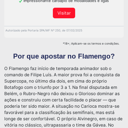
Impressionante cardápio de modalidades e ligas
Visitar
Autorizado pela Portaria SPA/MF Nº 250, de 07/02/2025
*18+; Aplicam-se os termos e condições.
Por que apostar no Flamengo?
O Flamengo faz início de temporada animador sob o
comando de Filipe Luís. A maior prova foi a conquista da
Supercopa, no último dia dois, em cima do próprio
Botafogo com o triunfo por 3 a 1. Na final disputada em
Belém, o Rubro-Negro não deixou o Glorioso dominar as
ações e construiu com certa facilidade o placar — que
poderia ter sido maior. A situação no Carioca mostra-se
favorável para a classificação às semifinais, mas está
longe de ser confortável. O próprio Alvinegro, em caso de
vitória no clássico, ultrapassaria o time da Gávea. No