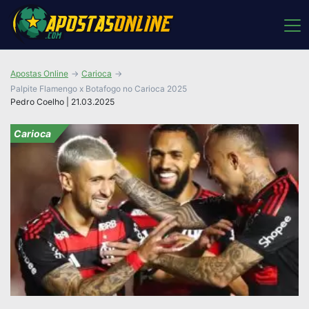
Apostas Online
Carioca
Palpite Flamengo x Botafogo no Carioca 2025
Pedro Coelho | 21.03.2025
Carioca